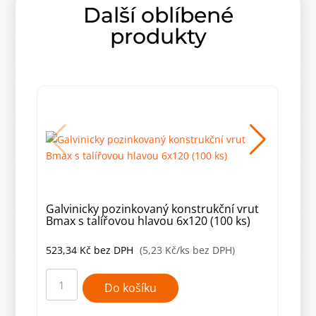
Další oblíbené
produkty
Galvinicky pozinkovaný konstrukční vrut
Galv
Bmax s talířovou hlavou 6x120 (100 ks)
Bmax
523,34
Kč
bez DPH
(5,23 Kč/ks bez DPH)
110
Galvinicky
Galv
pozinkovaný
pozi
Do košíku
konstrukční
kons
vrut
vrut
Bmax
Bma