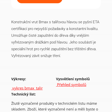
talířovou
hlavou
6x180
(100
ks)
množství
Konstrukční vrut Bmax s talířovou hlavou se pyšní ETA
certifikací pro nejvyšší požadavky a konstantní kvalitu.
Umožňuje čisté zapuštění do dřeva díky vnějším
vyfrézovaným drážkám pod hlavou. Jeho soušástí je
speciální hrot pro rychlé zapuštění bez tříštění dřeva.
Vyfrézovaný závit snižuje tření.
Výkresy:
Vysvětlení symbolů
Přehled symbolů
vykres bmax_talir
Technický list:
Žlutě vyznačené produkty v technickém listu máme
skladem. Zboží, které vyznačené není a měli byste o