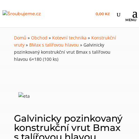
0,00 Kč
Domů
»
Obchod
»
Kotevní technika
»
Konstrukční
vruty
»
BMax s talířovou hlavou
»
Galvinicky
pozinkovaný konstrukční vrut Bmax s talířovou
hlavou 6×180 (100 ks)
Galvinicky pozinkovaný
konstrukční vrut Bmax
s talířovou hlavou