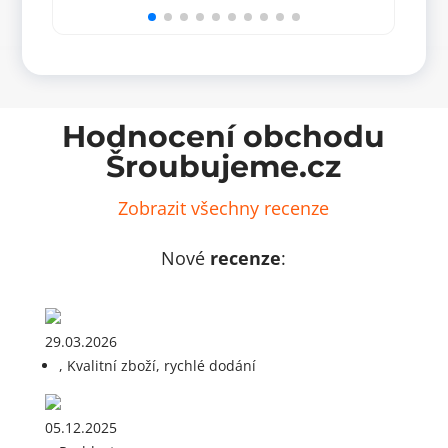
s
s
talířovou
talí
hlavou
hlav
6x120
8x24
(100
(50
ks)
ks)
množství
množ
Hodnocení obchodu
Šroubujeme.cz
Zobrazit všechny recenze
Nové
recenze
:
29.03.2026
, Kvalitní zboží, rychlé dodání
05.12.2025