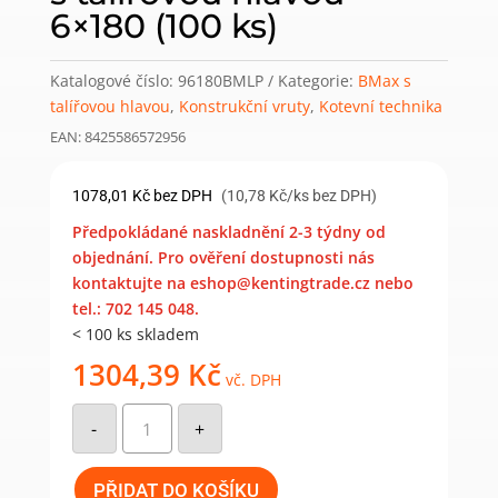
6×180 (100 ks)
Katalogové číslo:
96180BMLP
Kategorie:
BMax s
talířovou hlavou
,
Konstrukční vruty
,
Kotevní technika
EAN: 8425586572956
1078,01
Kč
bez DPH
(10,78 Kč/ks bez DPH)
Předpokládané naskladnění 2-3 týdny od
objednání. Pro ověření dostupnosti nás
kontaktujte na eshop@kentingtrade.cz nebo
tel.: 702 145 048.
< 100 ks skladem
1304,39
Kč
vč. DPH
Galvinicky
pozinkovaný
-
+
konstrukční
vrut
Bmax
s
PŘIDAT DO KOŠÍKU