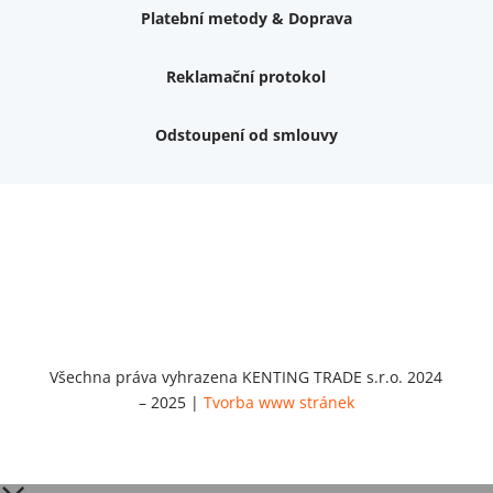
Platební metody & Doprava
Reklamační protokol
Odstoupení od smlouvy
Nemám zájem o dárek
Dvouvrstvé kluzáky na nohy židle, 4 ks
Vruty 4,5x45mm ZH, bílý Zn, 100 ks
Chybí ještě 499 Kč
Vruty 5x60mm ZH, bílý Zn, 100 ks
Chybí ještě 499 Kč
Opravná sada na nábytek s kolíky 8x30 mm
Chybí ještě 999 Kč
Všechna práva vyhrazena KENTING TRADE s.r.o. 2024
– 2025 |
Tvorba www stránek
Opravná sada na nábytek s kolíky 8x40 mm
Chybí ještě 999 Kč