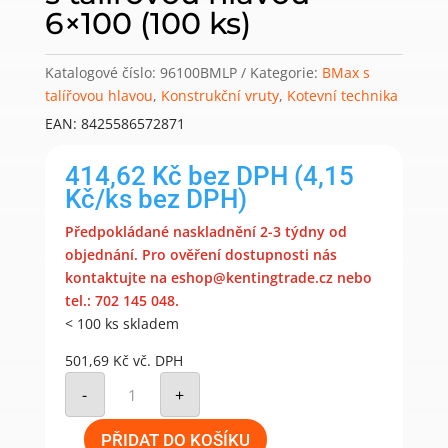
6×100 (100 ks)
Katalogové číslo:
96100BMLP
Kategorie:
BMax s
talířovou hlavou
,
Konstrukční vruty
,
Kotevní technika
EAN: 8425586572871
414,62
Kč
bez DPH
(4,15
Kč/ks bez DPH)
Předpokládané naskladnění 2-3 týdny od
objednání. Pro ověření dostupnosti nás
kontaktujte na eshop@kentingtrade.cz nebo
tel.: 702 145 048.
< 100 ks skladem
501,69
Kč
vč. DPH
Galvinicky
pozinkovaný
-
+
konstrukční
vrut
Bmax
PŘIDAT DO KOŠÍKU
s