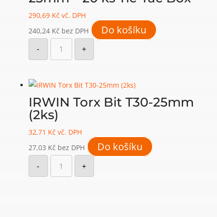
290,69
Kč
vč. DPH
Do košíku
240,24
Kč
bez DPH
IRWIN
Impact
-
+
bit
T30
25mm
-
20
ks
Tic-
IRWIN Torx Bit T30-25mm
Tac
Box
(2ks)
množství
32,71
Kč
vč. DPH
Do košíku
27,03
Kč
bez DPH
IRWIN
Torx
-
+
Bit
T30-
25mm
(2ks)
množství