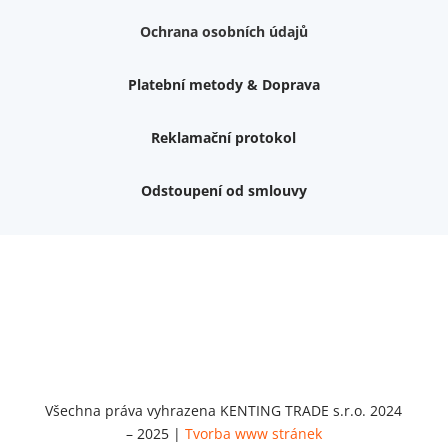
Ochrana osobních údajů
Platební metody & Doprava
Reklamační protokol
Odstoupení od smlouvy
Váš dárek k nákupu
Podrobné info, jaké
dárky
můžete získat.
Nemám zájem o dárek
Dvouvrstvé kluzáky na nohy židle, 4 ks
Vruty 4,5x45mm ZH, bílý Zn, 100 ks
Chybí ještě 499 Kč
Vruty 5x60mm ZH, bílý Zn, 100 ks
Chybí ještě 499 Kč
Opravná sada na nábytek s kolíky 8x30 mm
Všechna práva vyhrazena KENTING TRADE s.r.o. 2024
Chybí ještě 999 Kč
– 2025 |
Tvorba www stránek