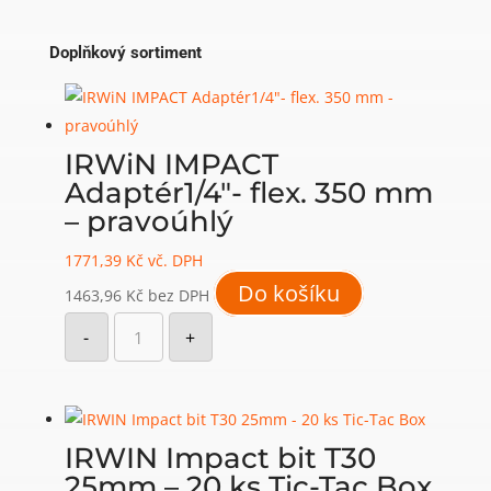
Doplňkový sortiment
IRWiN IMPACT
Adaptér1/4″- flex. 350 mm
– pravoúhlý
1771,39
Kč
vč. DPH
Do košíku
1463,96
Kč
bez DPH
IRWiN
IMPACT
-
+
Adaptér1/4"-
flex.
350
mm
-
pravoúhlý
množství
IRWIN Impact bit T30
25mm – 20 ks Tic-Tac Box