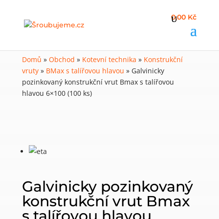
0,00 Kč
Domů
»
Obchod
»
Kotevní technika
»
Konstrukční
vruty
»
BMax s talířovou hlavou
»
Galvinicky
pozinkovaný konstrukční vrut Bmax s talířovou
hlavou 6×100 (100 ks)
Galvinicky pozinkovaný
konstrukční vrut Bmax
s talířovou hlavou