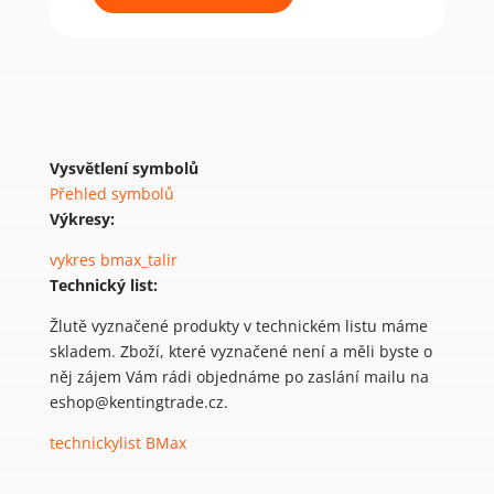
talířovou
hlavou
6x100
(100
ks)
množství
Vysvětlení symbolů
Přehled symbolů
Výkresy:
vykres bmax_talir
Technický list:
Žlutě vyznačené produkty v technickém listu máme
skladem. Zboží, které vyznačené není a měli byste o
něj zájem Vám rádi objednáme po zaslání mailu na
eshop@kentingtrade.cz.
technickylist BMax