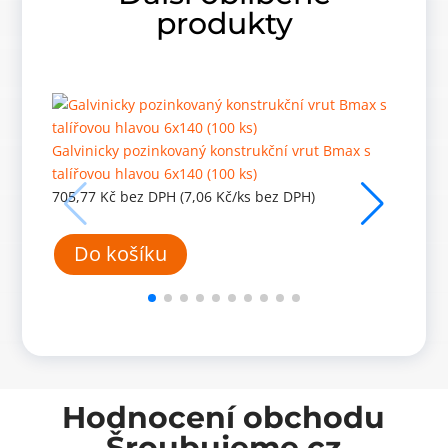
produkty
Galvinicky pozinkovaný konstrukční vrut Bmax s
Galvin
talířovou hlavou 6x140 (100 ks)
talířo
705,77
Kč
bez DPH
(7,06 Kč/ks bez DPH)
734,3
Do košíku
-
Hodnocení obchodu
Šroubujeme.cz