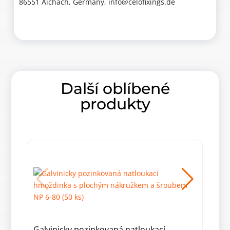
86551 Aichach, Germany, info@celofixings.de
Další oblíbené
produkty
Galvinicky pozinkovaná natloukací
Galv