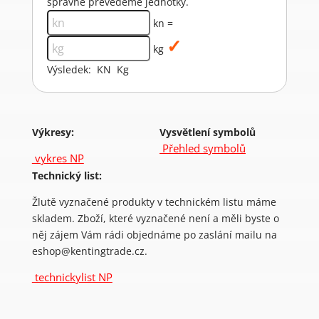
správně převedeme jednotky.
kn =
kg
Výsledek:
KN
Kg
Výkresy:
Vysvětlení symbolů
Přehled symbolů
vykres NP
Technický list:
Žlutě vyznačené produkty v technickém listu máme
skladem. Zboží, které vyznačené není a měli byste o
něj zájem Vám rádi objednáme po zaslání mailu na
eshop@kentingtrade.cz.
technickylist NP