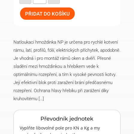
natloukací
hmoždinka
se
zápus.
PŘIDAT DO KOŠÍKU
nákružkem
a
šroubem
NP
8-
100
Natloukací hmoždinka NP je určena pro rychlé kotvení
(50
ks)
rámu, latí, profilů, fólií, elektrických příchytek, apodobně.
množství
Je vhodná i pro montáž rámů oken a dvěří. Přesné
sladĕní mezi hmoždinkou a hřebíkem vede k
optimálnímu rozepření, a tím k vysoké pevnosti kotvy.
Její efektivní blok proti zaražení brání předčasnému
rozepření. Ochrana hlavy hřebíku při zarážení díky
kruhovitému […]
Převodník jednotek
Vyplňte libovolné pole pro KN a Kg a my