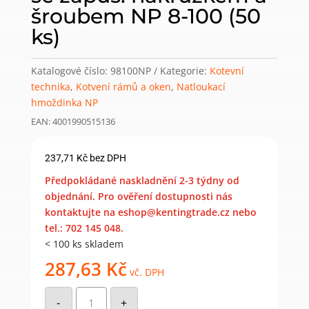
šroubem NP 8-100 (50
ks)
Katalogové číslo:
98100NP
Kategorie:
Kotevní
technika
,
Kotvení rámů a oken
,
Natloukací
hmoždinka NP
EAN: 4001990515136
237,71
Kč
bez DPH
Předpokládané naskladnění 2-3 týdny od
objednání. Pro ověření dostupnosti nás
kontaktujte na eshop@kentingtrade.cz nebo
tel.: 702 145 048.
< 100 ks skladem
287,63
Kč
vč. DPH
Galvinicky
pozinkovaná
-
+