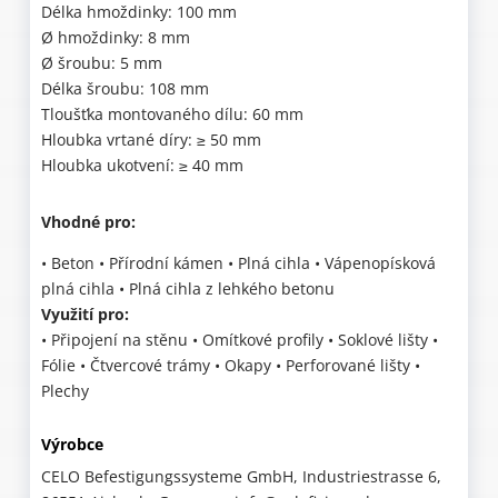
Délka hmoždinky: 100 mm
Ø hmoždinky: 8 mm
Ø šroubu: 5 mm
Délka šroubu: 108 mm
Tloušťka montovaného dílu: 60 mm
Hloubka vrtané díry: ≥ 50 mm
Hloubka ukotvení: ≥ 40 mm
Vhodné pro:
• Beton • Přírodní kámen • Plná cihla • Vápenopísková
plná cihla • Plná cihla z lehkého betonu
Využití pro:
• Připojení na stěnu • Omítkové profily • Soklové lišty •
Fólie • Čtvercové trámy • Okapy • Perforované lišty •
Plechy
Výrobce
CELO Befestigungssysteme GmbH, Industriestrasse 6,