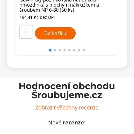
hmoždinka s plochým nákružkem a
hmo
šroubem NP 6-80 (50 ks)
šro
194,41
Kč
bez DPH
182
Galvinicky
Galv
pozinkovaná
pozi
Do košíku
natloukací
natl
hmoždinka
hmo
s
se
plochým
zápu
nákružkem
nák
a
a
šroubem
šro
NP
NP
6-
8-
80
60
(50
(50
ks)
ks)
Hodnocení obchodu
množství
množ
Šroubujeme.cz
Zobrazit všechny recenze
Nové
recenze
: