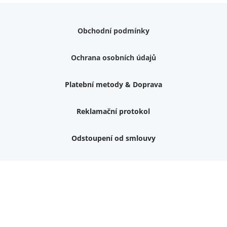
Obchodní podmínky
Ochrana osobních údajů
Platební metody & Doprava
Reklamační protokol
Odstoupení od smlouvy
Nemám zájem o dárek
Dvouvrstvé kluzáky na nohy židle, 4 ks
Vruty 4,5x45mm ZH, bílý Zn, 100 ks
Chybí ještě 499 Kč
Vruty 5x60mm ZH, bílý Zn, 100 ks
Chybí ještě 499 Kč