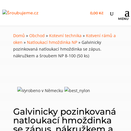
0,00 Kč
Domů
»
Obchod
»
Kotevní technika
»
Kotvení rámů a
oken
»
Natloukací hmoždinka NP
»
Galvinicky
pozinkovaná natloukací hmoždinka se zápus.
nákružkem a šroubem NP 8-100 (50 ks)
Galvinicky pozinkovaná
natloukací hmoždinka
se zápus. nákružkem a