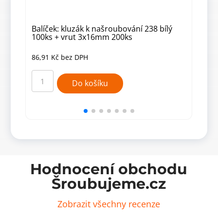
Balíček: kluzák k našroubování 238 bílý
Balí
100ks + vrut 3x16mm 200ks
(04
86,91
Kč
bez DPH
86,
Balíček:
Balíč
kluzák
kluz
Do košíku
k
k
našroubování
našr
238
238
bílý
buk
100ks
(04)
+
100k
vrut
+
3x16mm
vrut
200ks
3x1
množství
200k
množ
Hodnocení obchodu
Šroubujeme.cz
Zobrazit všechny recenze