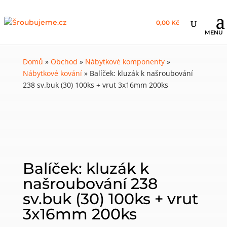
0,00 Kč
Domů
»
Obchod
»
Nábytkové komponenty
»
Nábytkové kování
»
Balíček: kluzák k našroubování
238 sv.buk (30) 100ks + vrut 3x16mm 200ks
Balíček: kluzák k
našroubování 238
sv.buk (30) 100ks + vrut
3x16mm 200ks