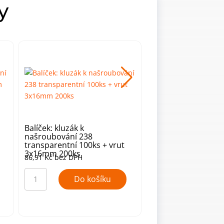
y
Balíček: kluzák k
Balíček: kluzák k
našroubování 238
našroubování 238 s
transparentní 100ks + vrut
100ks + vrut 3x16
3x16mm 200ks
86,91
Kč
bez DPH
86,91
Kč
bez DPH
Balíček:
Balíček:
kluzák
kluzák
Do košíku
Do ko
k
k
našroubování
našroubování
238
238
transparentní
sv.buk
100ks
(30)
+
100ks