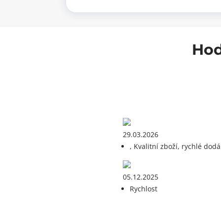
+
vr
vrut
3
3x16mm
20
200ks
mn
množství
Hod
29.03.2026
, Kvalitní zboží, rychlé dodá
05.12.2025
Rychlost