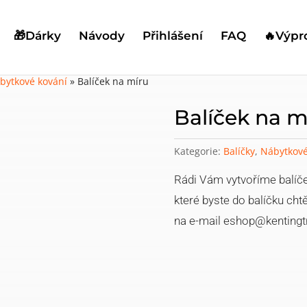
🎁Dárky
Návody
Přihlášení
FAQ
🔥Výpr
bytkové kování
»
Balíček na míru
Balíček na m
Kategorie:
Balíčky
,
Nábytkové
Rádi Vám vytvoříme balíček
které byste do balíčku chtě
na e-mail eshop@kentingt