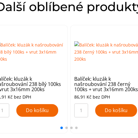
Další oblíbené produkt
líček: kluzák k
Balíček: kluzák k
ašroubování 238 bílý 100ks
našroubování 238 černý
 vrut 3x16mm 200ks
100ks + vrut 3x16mm 200ks
6,91
Kč
bez DPH
86,91
Kč
bez DPH
líček:
Balíček:
uzák
kluzák
Do košíku
Do košíku
k
šroubování
našroubování
38
238
lý
černý
0ks
100ks
+