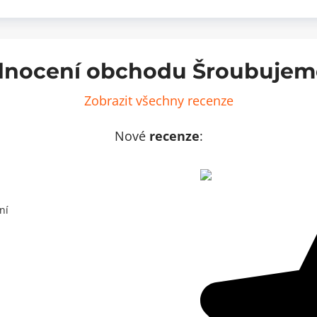
ut
vrut
x16mm
3x16mm
0ks
200ks
ožství
množství
nocení obchodu Šroubujem
Zobrazit všechny recenze
Nové
recenze
:
ní