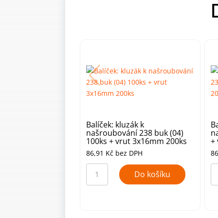
Balíček: kluzák k
Ba
našroubování 238 buk (04)
n
100ks + vrut 3x16mm 200ks
+
86,91
Kč
bez DPH
8
Balíček:
Ba
kluzák
kl
Do košíku
k
k
našroubování
na
238
2
buk
bí
(04)
10
100ks
+