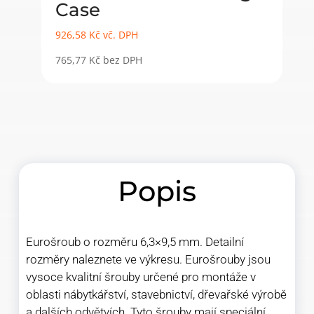
Case
926,58
Kč
vč. DPH
765,77
Kč
bez DPH
Popis
Eurošroub o rozměru 6,3×9,5 mm. Detailní
rozměry naleznete ve výkresu. Eurošrouby jsou
vysoce kvalitní šrouby určené pro montáže v
oblasti nábytkářství, stavebnictví, dřevařské výrobě
a dalších odvětvích. Tyto šrouby mají speciální