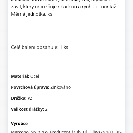
závit, který umožňuje snadnou a rychlou montáž.
Měrná jednotka: ks
Celé balení obsahuje: 1 ks
Materiál:
Ocel
Povrchová úprava:
Zinkováno
Drážka:
PZ
Velikost drážky:
2
Výrobce
Marcopol Sp. z o.o. Producent śrub, ul. Oliwska 100, 80-