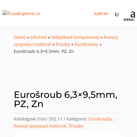
0,00 Kč
Domů
»
Obchod
»
Nábytkové komponenty
»
Kovový
spojovací materiál
»
Šrouby
»
Eurošrouby
»
Eurošroub 6,3×9,5mm, PZ, Zn
Eurošroub 6,3×9,5mm,
PZ, Zn
Katalogové číslo:
S02.11
Kategorie:
Eurošrouby
,
Kovový spojovací materiál
,
Šrouby