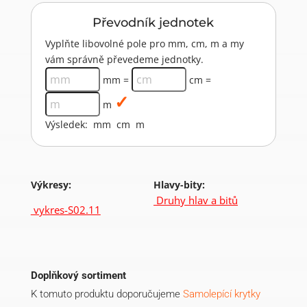
Převodník jednotek
Vyplňte libovolné pole pro mm, cm, m a my
vám správně převedeme jednotky.
mm =
cm =
m
Výsledek:
mm
cm
m
Výkresy:
Hlavy-bity:
Druhy hlav a bitů
vykres-S02.11
Doplňkový sortiment
K tomuto produktu doporučujeme
Samolepící krytky