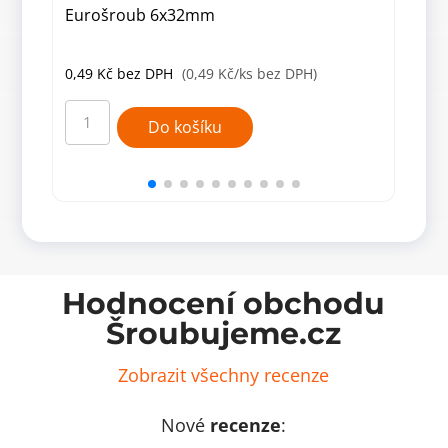
Eurošroub 6x32mm
Euro
0,49
Kč
bez DPH
(0,49 Kč/ks bez DPH)
0,3
Eurošroub
Euro
6x32mm
6,2x
Do košíku
množství
Zinc
množ
Hodnocení obchodu
Šroubujeme.cz
Zobrazit všechny recenze
Nové
recenze
: