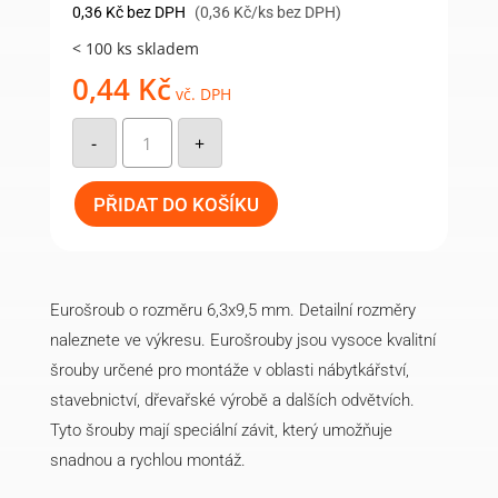
0,36
Kč
bez DPH
(0,36 Kč/ks bez DPH)
< 100 ks skladem
0,44
Kč
vč. DPH
Eurošroub
6,3x9,5mm,
-
+
PZ,
Zn
množství
PŘIDAT DO KOŠÍKU
Eurošroub o rozměru 6,3x9,5 mm. Detailní rozměry
naleznete ve výkresu. Eurošrouby jsou vysoce kvalitní
šrouby určené pro montáže v oblasti nábytkářství,
stavebnictví, dřevařské výrobě a dalších odvětvích.
Tyto šrouby mají speciální závit, který umožňuje
snadnou a rychlou montáž.