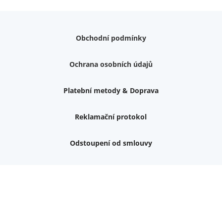
Obchodní podmínky
Ochrana osobních údajů
Platební metody & Doprava
Reklamační protokol
Odstoupení od smlouvy
Nemám zájem o dárek
Dvouvrstvé kluzáky na nohy židle, 4 ks
Vruty 4,5x45mm ZH, bílý Zn, 100 ks
Chybí ještě 499 Kč
Vruty 5x60mm ZH, bílý Zn, 100 ks
Chybí ještě 499 Kč