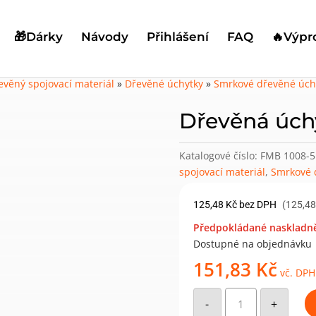
🎁Dárky
Návody
Přihlášení
FAQ
🔥Výpr
evěný spojovací materiál
»
Dřevěné úchytky
»
Smrkové dřevěné úch
Dřevěná úchy
Katalogové číslo:
FMB 1008-
spojovací materiál
,
Smrkové 
125,48
Kč
bez DPH
(125,48
Předpokládané naskladně
Dostupné na objednávku
151,83
Kč
vč. DPH
Dřevěná
úchytka
-
+
typ