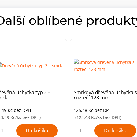
Další oblíbené produkt
řevěná úchytka typ 2 –
Smrková dřevěná úchytka s
mrk
roztečí 128 mm
3,49
Kč
bez DPH
125,48
Kč
bez DPH
23,49 Kč/ks bez DPH)
(125,48 Kč/ks bez DPH)
řevěná
Smrková
hytka
dřevěná
Do košíku
Do košíku
p
úchytka