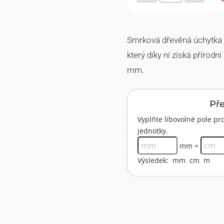
4
–
smrk
množství
Smrková dřevěná úchytka 
který díky ní získá přírod
mm.
Př
Vyplňte libovolné pole 
jednotky.
mm =
Výsledek:
mm
cm
m