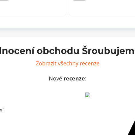
s
roztečí
mrk
128
ožství
mm
množství
nocení obchodu Šroubujem
Zobrazit všechny recenze
Nové
recenze
:
ní