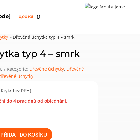
odej
0,00 Kč
ytky
»
Dřevěná úchytka typ 4 – smrk
tka typ 4 – smrk
5U
Kategorie:
Dřevěné úchytky
,
Dřevěný
dřevěné úchytky
 Kč/ks bez DPH)
ní do 4 prac.dnů od objednání.
PŘIDAT DO KOŠÍKU