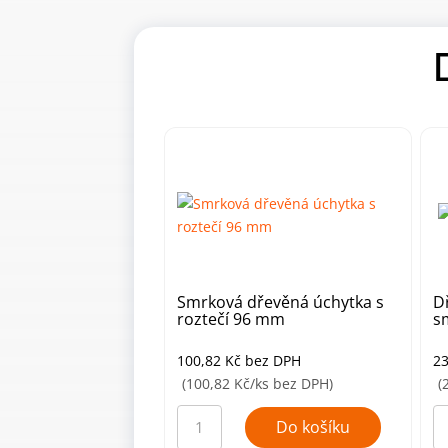
Smrková dřevěná úchytka s
D
roztečí 96 mm
s
100,82
Kč
bez DPH
2
(100,82 Kč/ks bez DPH)
(
Smrková
D
dřevěná
úc
Do košíku
úchytka
ty