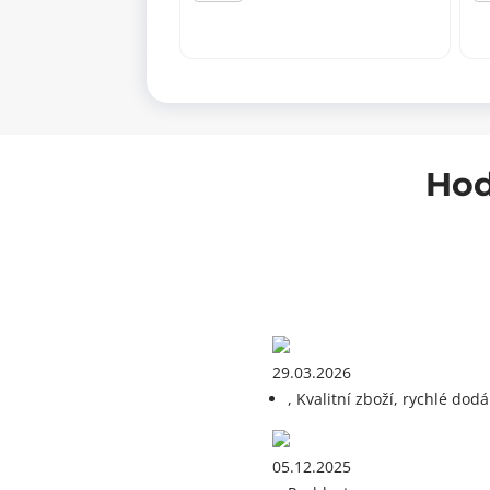
s
2
roztečí
–
96
s
mm
mn
množství
Hod
29.03.2026
, Kvalitní zboží, rychlé dodá
05.12.2025