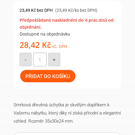
23,49
Kč
bez DPH
(23,49 Kč/ks bez DPH)
Předpokládané naskladnění do 4 prac.dnů od
objednání.
Dostupné na objednávku
28,42
Kč
vč. DPH
Dřevěná
úchytka
-
+
typ
2
–
smrk
PŘIDAT DO KOŠÍKU
množství
Smrková dřevěná úchytka je skvělým doplňkem k
Vašemu nábytku, který díky ní získá přírodní a elegantní
vzhled. Rozměr 35x30x24 mm.