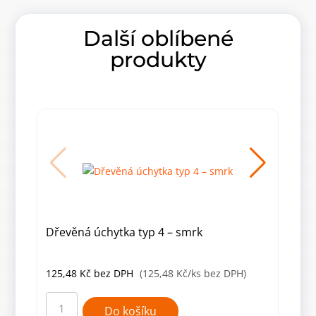
Další oblíbené
produkty
Dřevěná úchytka typ 4 – smrk
Smr
mm
125,48
Kč
bez DPH
(125,48 Kč/ks bez DPH)
125
Dřevěná
Smrk
úchytka
dřev
Do košíku
typ
úchy