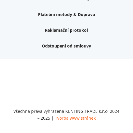
Platební metody & Doprava
Reklamační protokol
Odstoupení od smlouvy
Nemám zájem o dárek
Dvouvrstvé kluzáky na nohy židle, 4 ks
Vruty 4,5x45mm ZH, bílý Zn, 100 ks
Chybí ještě 499 Kč
Vruty 5x60mm ZH, bílý Zn, 100 ks
Chybí ještě 499 Kč
Opravná sada na nábytek s kolíky 8x30 mm
Chybí ještě 999 Kč
Všechna práva vyhrazena KENTING TRADE s.r.o. 2024
– 2025 |
Tvorba www stránek
Opravná sada na nábytek s kolíky 8x40 mm
Chybí ještě 999 Kč