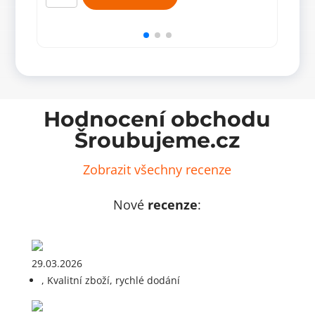
4
s
–
rozte
smrk
128
množství
mm
množ
Hodnocení obchodu
Šroubujeme.cz
Zobrazit všechny recenze
Nové
recenze
:
29.03.2026
, Kvalitní zboží, rychlé dodání