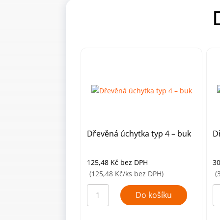
Dřevěná úchytka typ 4 – buk
D
125,48
Kč
bez DPH
3
(125,48 Kč/ks bez DPH)
(
Dřevěná
D
úchytka
úc
Do košíku
typ
ty
4
3
–
–