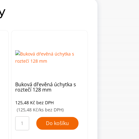
y
Buková dřevěná úchytka s
roztečí 128 mm
125,48
Kč
bez DPH
(125,48 Kč/ks bez DPH)
Buková
dřevěná
Do košíku
úchytka
s
roztečí