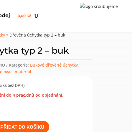
odej
0,00 Kč
tky
»
Dřevěná úchytka typ 2 – buk
tka typ 2 – buk
14U
Kategorie:
Bukové dřevěné úchytky
,
ojovací materiál
č/ks bez DPH)
ní do 4 prac.dnů od objednání.
PŘIDAT DO KOŠÍKU