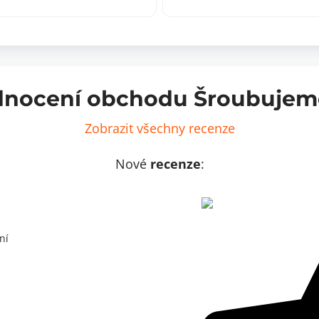
uk
96
ožství
mm
množství
nocení obchodu Šroubujem
Zobrazit všechny recenze
Nové
recenze
:
ní