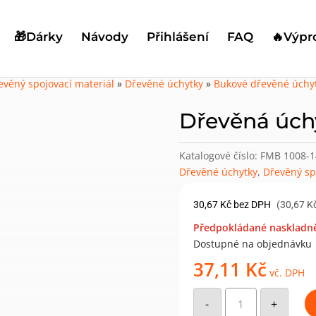
🎁Dárky
Návody
Přihlášení
FAQ
🔥Výpr
evěný spojovací materiál
»
Dřevěné úchytky
»
Bukové dřevěné úchy
Dřevěná úchy
Katalogové číslo:
FMB 1008-
Dřevěné úchytky
,
Dřevěný sp
30,67
Kč
bez DPH
(30,67 K
Předpokládané naskladně
Dostupné na objednávku
37,11
Kč
vč. DPH
Dřevěná
úchytka
-
+
typ