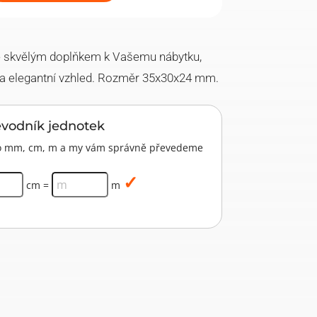
e skvělým doplňkem k Vašemu nábytku,
ní a elegantní vzhled. Rozměr 35x30x24 mm.
evodník jednotek
pro mm, cm, m a my vám správně převedeme
cm =
m