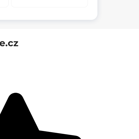
128
mm
množství
e.cz