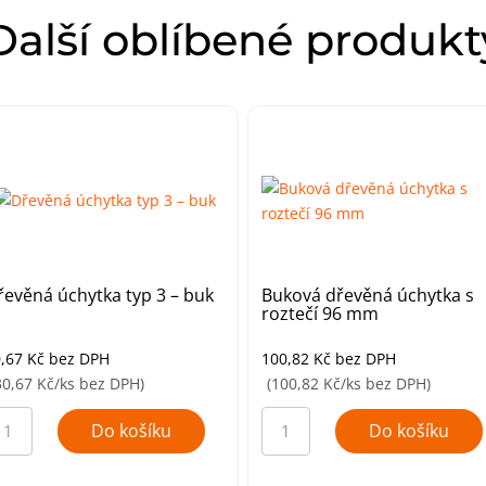
Další oblíbené produkt
řevěná úchytka typ 3 – buk
Buková dřevěná úchytka s
roztečí 96 mm
0,67
Kč
bez DPH
100,82
Kč
bez DPH
30,67 Kč/ks bez DPH)
(100,82 Kč/ks bez DPH)
řevěná
Buková
hytka
dřevěná
Do košíku
Do košíku
p
úchytka
s
roztečí