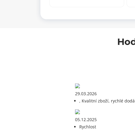
buk
b
množství
mn
Hod
29.03.2026
, Kvalitní zboží, rychlé dodá
05.12.2025
Rychlost