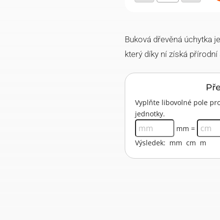
2
–
buk
množství
Buková dřevěná úchytka j
který díky ní získá přírod
Př
Vyplňte libovolné pole 
jednotky.
mm =
Výsledek:
mm
cm
m