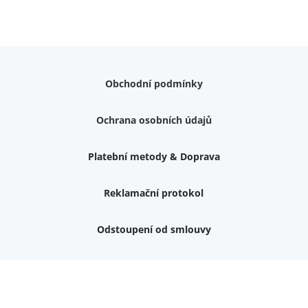
Obchodní podmínky
Ochrana osobních údajů
Platební metody & Doprava
Reklamační protokol
Odstoupení od smlouvy
Váš dárek k nákupu
Podrobné info, jaké
dárky
můžete získat.
Nemám zájem o dárek
Dvouvrstvé kluzáky na nohy židle, 4 ks