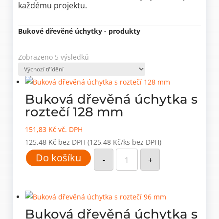
každému projektu.
Bukové dřevěné úchytky - produkty
Zobrazeno 5 výsledků
Buková dřevěná úchytka s
roztečí 128 mm
151,83
Kč
vč. DPH
125,48
Kč
bez DPH
(125,48 Kč/ks bez DPH)
Buková
Do košíku
dřevěná
-
+
úchytka
s
roztečí
128
mm
množství
Buková dřevěná úchytka s