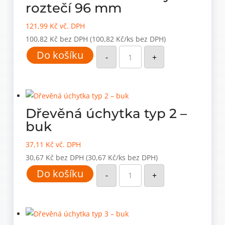
roztečí 96 mm
121,99
Kč
vč. DPH
100,82
Kč
bez DPH
(100,82 Kč/ks bez DPH)
Buková
Do košíku
dřevěná
-
+
úchytka
s
roztečí
96
mm
množství
Dřevěná úchytka typ 2 –
buk
37,11
Kč
vč. DPH
30,67
Kč
bez DPH
(30,67 Kč/ks bez DPH)
Dřevěná
Do košíku
úchytka
-
+
typ
2
–
buk
množství