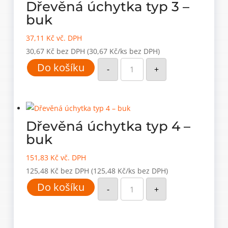
Dřevěná úchytka typ 3 –
buk
37,11
Kč
vč. DPH
30,67
Kč
bez DPH
(30,67 Kč/ks bez DPH)
Dřevěná
Do košíku
úchytka
-
+
typ
3
–
buk
množství
Dřevěná úchytka typ 4 –
buk
151,83
Kč
vč. DPH
125,48
Kč
bez DPH
(125,48 Kč/ks bez DPH)
Dřevěná
Do košíku
úchytka
-
+
typ
4
–
buk
množství