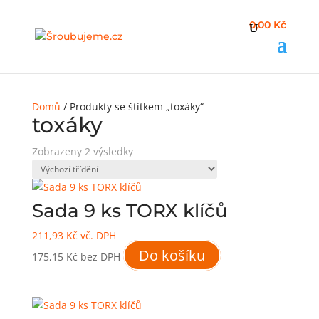
0,00 Kč
Domů
/ Produkty se štítkem „toxáky“
toxáky
Zobrazeny 2 výsledky
Sada 9 ks TORX klíčů
211,93
Kč
vč. DPH
Do košíku
175,15
Kč
bez DPH