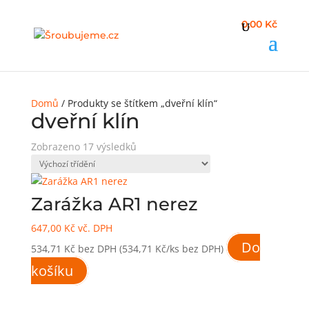
0,00 Kč
Domů
/ Produkty se štítkem „dveřní klín“
dveřní klín
Zobrazeno 17 výsledků
Zarážka AR1 nerez
647,00
Kč
vč. DPH
Do
534,71
Kč
bez DPH
(534,71 Kč/ks bez DPH)
košíku