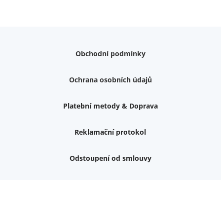
Obchodní podmínky
Ochrana osobních údajů
Platební metody & Doprava
Reklamační protokol
Odstoupení od smlouvy
Váš dárek k nákupu
Podrobné info, jaké
dárky
můžete získat.
Nemám zájem o dárek
Dvouvrstvé kluzáky na nohy židle, 4 ks