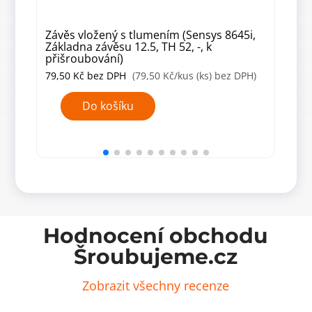
Závěs vložený s tlumením (Sensys 8645i,
ZF 
Základna závěsu 12.5, TH 52, -, k
(10 
přišroubování)
79,50
Kč
bez DPH
(79,50 Kč/kus (ks) bez DPH)
299
ZF
Do košíku
140
Závě
fran
140x
mm
(10
ks)
množ
Hodnocení obchodu
Šroubujeme.cz
Zobrazit všechny recenze