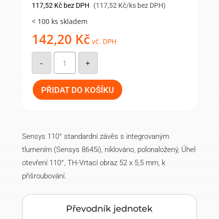
117,52
Kč
bez DPH
(117,52 Kč/ks bez DPH)
< 100 ks skladem
142,20
Kč
vč. DPH
Základna
závěsu
-
+
3mm,
TH52
(9071206)
Hettich
PŘIDAT DO KOŠÍKU
množství
Sensys 110° standardní závěs s integrovaným
tlumením (Sensys 8645i), niklováno, polonaložený, Úhel
otevření 110°, TH-Vrtací obraz 52 x 5,5 mm, k
přišroubování.
Převodník jednotek