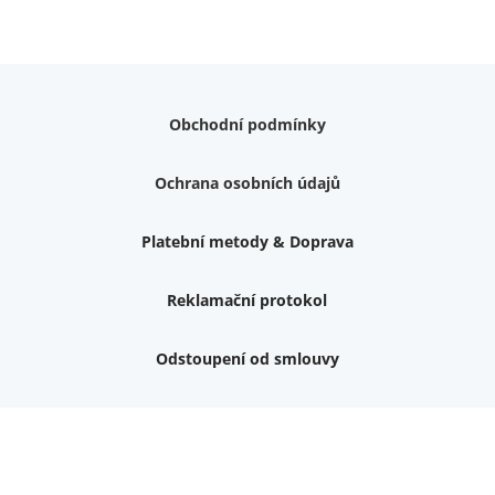
Obchodní podmínky
Ochrana osobních údajů
Platební metody & Doprava
Reklamační protokol
Odstoupení od smlouvy
Nemám zájem o dárek
Dvouvrstvé kluzáky na nohy židle, 4 ks
Vruty 4,5x45mm ZH, bílý Zn, 100 ks
Chybí ještě 499 Kč