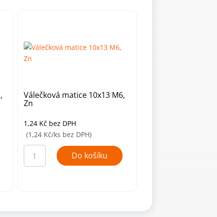
,
Válečková matice 10x13 M6,
Zn
1,24
Kč
bez DPH
(1,24 Kč/ks bez DPH)
Válečková
matice
Do košíku
10x13
M6,
Zn
množství