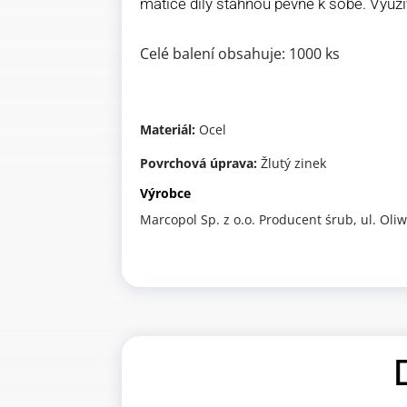
matice díly stáhnou pevně k sobě. Využ
Celé balení obsahuje: 1000 ks
Materiál:
Ocel
Povrchová úprava:
Žlutý zinek
Výrobce
Marcopol Sp. z o.o. Producent śrub, ul. Ol