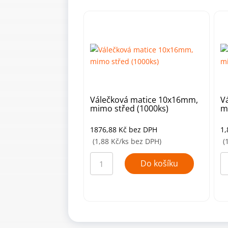
Válečková matice 10x16mm,
V
mimo střed (1000ks)
m
1876,88
Kč
bez DPH
1
(1,88 Kč/ks bez DPH)
(
Válečková
Vá
matice
ma
Do košíku
10x16mm,
1
mimo
m
střed
st
(1000ks)
(k
množství
mn