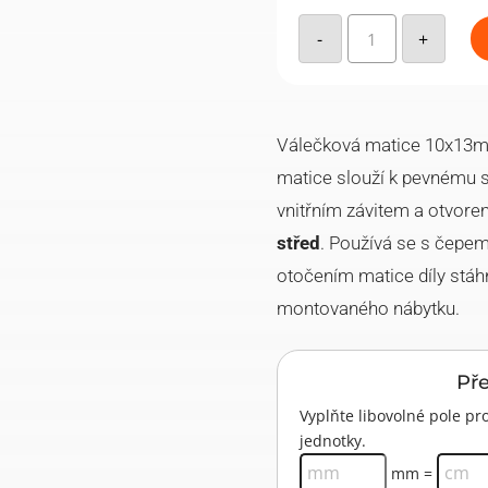
Válečková
matice
-
+
10x13mm,
mimo
střed,
Žlutý
Zn
(1000ks)
množství
Válečková matice 10x13mm
matice slouží k pevnému s
vnitřním závitem a otvore
střed
. Používá se s čepe
otočením matice díly stáh
montovaného nábytku.
Př
Vyplňte libovolné pole 
jednotky.
mm =