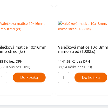
álečková matice 10x16mm,
Válečková matice 10x13mm
imo střed (ks)
mimo střed (1000ks)
,88
Kč
bez DPH
1141,68
Kč
bez DPH
1,88 Kč/ks bez DPH)
(1,14 Kč/ks bez DPH)
lečková
Válečková
tice
matice
Do košíku
Do košíku
0x16mm,
10x13mm,
imo
mimo
řed
střed
s)
(1000ks)
ožství
množství