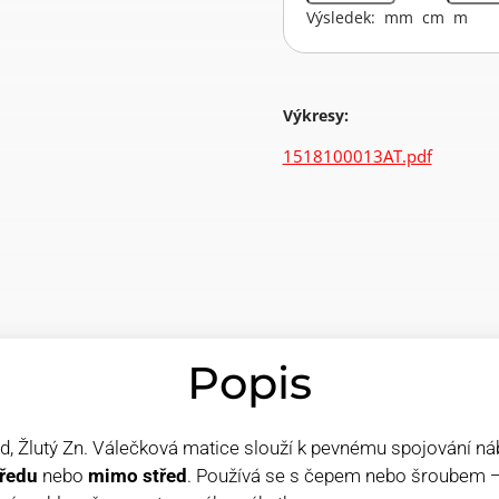
Výsledek:
mm
cm
m
Výkresy:
1518100013AT.pdf
Popis
Žlutý Zn. Válečková matice slouží k pevnému spojování náby
tředu
nebo
mimo střed
. Používá se s čepem nebo šroubem —