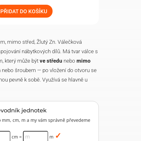
PŘIDAT DO KOŠÍKU
, mimo střed, Žlutý Zn. Válečková
pojování nábytkových dílů. Má tvar válce s
m, který může být
ve středu
nebo
mimo
m nebo šroubem — po vložení do otvoru se
nou pevně k sobě. Využívá se hlavně u
evodník jednotek
pro mm, cm, m a my vám správně převedeme
cm =
m