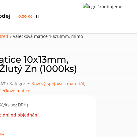
odej
0,00 Kč
třed
»
Válečková matice 10x13mm, mimo
atice 10x13mm,
Žlutý Zn (1000ks)
3AT
Kategorie:
Kovový spojovací materiál
,
lečkové matice
Kč/ks bez DPH)
c.dní od objednání.
PH