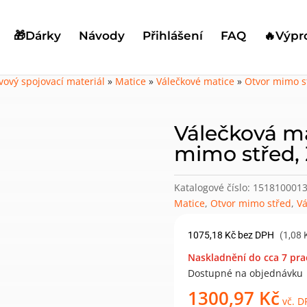
🎁Dárky
Návody
Přihlášení
FAQ
🔥Výpr
vový spojovací materiál
»
Matice
»
Válečkové matice
»
Otvor mimo s
Válečková m
mimo střed, 
Katalogové číslo:
151810001
Matice
,
Otvor mimo střed
,
Vá
1075,18
Kč
bez DPH
(1,08 
Naskladnění do cca 7 pra
Dostupné na objednávku
1300,97
Kč
vč. D