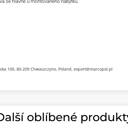
ívá se hlavně u montovaného nábytku.
iwska 100, 80-209 Chwaszczyno, Poland, export@marcopol.pl
Další oblíbené produkt