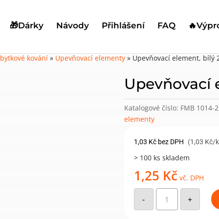
🎁Dárky
Návody
Přihlášení
FAQ
🔥Výpr
bytkové kování
»
Upevňovací elementy
»
Upevňovací element, bílý 
Upevňovací e
Katalogové číslo:
FMB 1014-2
elementy
1,03
Kč
bez DPH
(1,03 Kč/
> 100 ks skladem
1,25
Kč
vč. DPH
Upevňovací
element,
-
+
bílý
22
množství