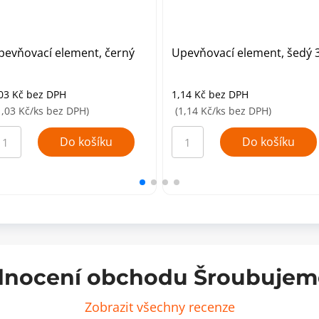
pevňovací element, černý
Upevňovací element, šedý 
1
,03
Kč
bez DPH
1,14
Kč
bez DPH
1,03 Kč/ks bez DPH)
(1,14 Kč/ks bez DPH)
evňovací
Upevňovací
ement,
element,
Do košíku
Do košíku
rný
šedý
1
35
ožství
množství
nocení obchodu Šroubujem
Zobrazit všechny recenze