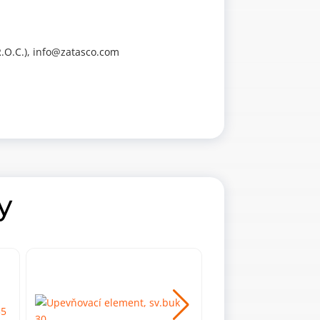
.O.C.), info@zatasco.com
y