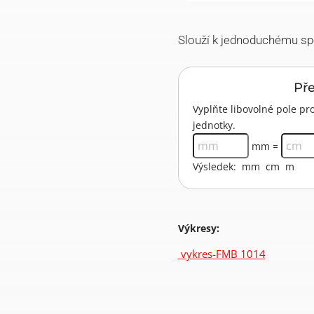
Slouží k jednoduchému spo
Př
Vyplňte libovolné pole 
jednotky.
mm =
Výsledek:
mm
cm
m
Výkresy:
vykres-FMB 1014