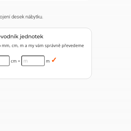
jení desek nábytku.
evodník jednotek
pro mm, cm, m a my vám správně převedeme
cm =
m