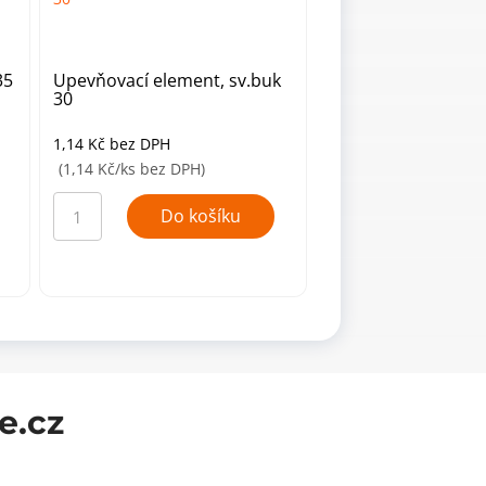
35
Upevňovací element, sv.buk
Upevňovací elemen
30
07
1,14
Kč
bez DPH
1,03
Kč
bez DPH
(1,14 Kč/ks bez DPH)
(1,03 Kč/ks bez DPH)
Upevňovací
Upevňovací
element,
element,
Do košíku
Do ko
sv.buk
hnědý
30
07
množství
množství
e.cz