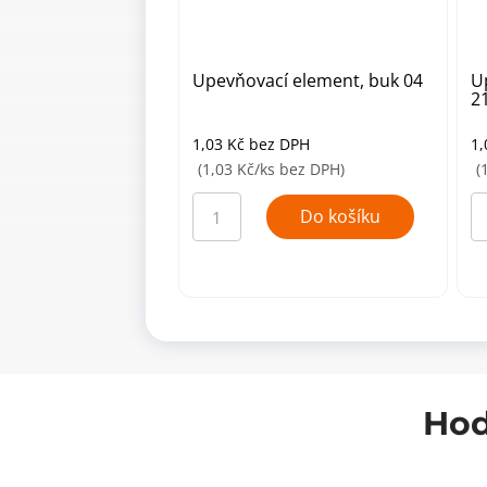
Upevňovací element, buk 04
U
2
1,03
Kč
bez DPH
1
(1,03 Kč/ks bez DPH)
(
Upevňovací
Up
element,
el
Do košíku
buk
če
04
2
množství
mn
Hod