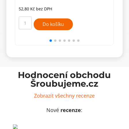
52,80
Kč
bez DPH
57,
Torx
Torx
šroubovák
šrou
Do košíku
T15
T25
x
x
100
100
mm
mm
množství
množ
Hodnocení obchodu
Šroubujeme.cz
Zobrazit všechny recenze
Nové
recenze
: