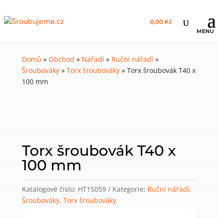
0,00 Kč
Domů
»
Obchod
»
Nářadí
»
Ruční nářadí
»
Šroubováky
»
Torx šroubováky
»
Torx šroubovák T40 x
100 mm
Torx šroubovák T40 x
100 mm
Katalogové číslo:
HT1S059
Kategorie:
Ruční nářadí
,
Šroubováky
,
Torx šroubováky