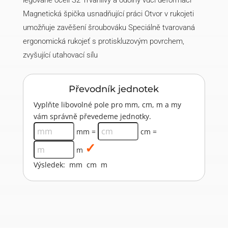
legované oceli S2 Trvanlivý a odolný vůči deformaci
Magnetická špička usnadňující práci Otvor v rukojeti
umožňuje zavěšení šroubováku Speciálně tvarovaná
ergonomická rukojeť s protiskluzovým povrchem,
zvyšující utahovací sílu
Převodník jednotek
Vyplňte libovolné pole pro mm, cm, m a my
vám správně převedeme jednotky.
mm =
cm =
m
Výsledek:
mm
cm
m