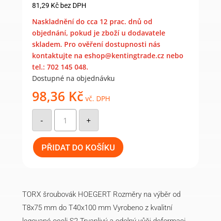
81,29
Kč
bez DPH
Naskladnění do cca 12 prac. dnů od
objednání, pokud je zboží u dodavatele
skladem. Pro ověření dostupnosti nás
kontaktujte na eshop@kentingtrade.cz nebo
tel.: 702 145 048.
Dostupné na objednávku
98,36
Kč
vč. DPH
Torx
šroubovák
-
+
T40
x
100
mm
PŘIDAT DO KOŠÍKU
množství
TORX šroubovák HOEGERT Rozměry na výběr od
T8x75 mm do T40x100 mm Vyrobeno z kvalitní