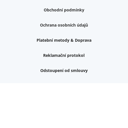
Obchodní podmínky
Ochrana osobních údajů
Platební metody & Doprava
Reklamační protokol
Odstoupení od smlouvy
Nemám zájem o dárek
Dvouvrstvé kluzáky na nohy židle, 4 ks
Vruty 4,5x45mm ZH, bílý Zn, 100 ks
Chybí ještě 499 Kč
Vruty 5x60mm ZH, bílý Zn, 100 ks
Chybí ještě 499 Kč
Opravná sada na nábytek s kolíky 8x30 mm