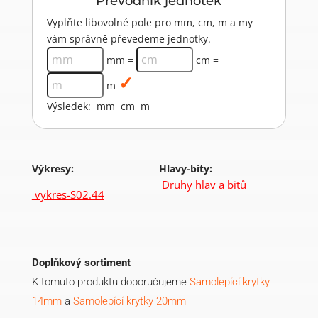
Převodník jednotek
Vyplňte libovolné pole pro mm, cm, m a my
vám správně převedeme jednotky.
mm =
cm =
m
Výsledek:
mm
cm
m
Výkresy:
Hlavy-bity:
Druhy hlav a bitů
vykres-S02.44
Doplňkový sortiment
K tomuto produktu doporučujeme
Samolepící krytky
14mm
a
Samolepící krytky 20mm