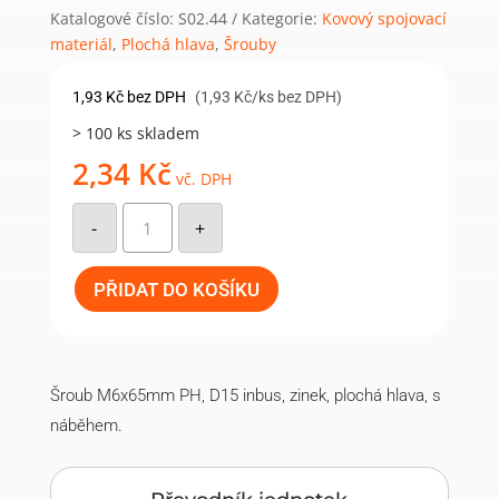
Katalogové číslo:
S02.44
Kategorie:
Kovový spojovací
materiál
,
Plochá hlava
,
Šrouby
1,93
Kč
bez DPH
(1,93 Kč/ks bez DPH)
> 100 ks skladem
2,34
Kč
vč. DPH
Šroub
M6x65mm
-
+
PH,
D15
inbus,
zinek,
PŘIDAT DO KOŠÍKU
plochá
hlava,
s
náběhem
množství
Šroub M6x65mm PH, D15 inbus, zinek, plochá hlava, s
náběhem.