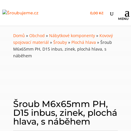
0,00 Kč
Domů
»
Obchod
»
Nábytkové komponenty
»
Kovový
spojovací materiál
»
Šrouby
»
Plochá hlava
»
Šroub
M6x65mm PH, D15 inbus, zinek, plochá hlava, s
náběhem
Šroub M6x65mm PH,
D15 inbus, zinek, plochá
hlava, s náběhem