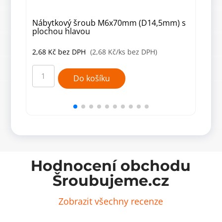
Nábytkový šroub M6x70mm (D14,5mm) s
Šro
plochou hlavou
zine
2,68
Kč
bez DPH
(2,68 Kč/ks bez DPH)
1,7
Nábytkový
Šrou
šroub
M6x
Do košíku
M6x70mm
inbu
(D14,5mm)
(plo
s
hlava
plochou
zine
hlavou
množ
množství
Hodnocení obchodu
Šroubujeme.cz
Zobrazit všechny recenze