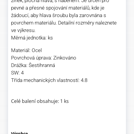
zinek, plochá hlava, s náběhem. Je určen pro
pevné a přesné spojování materiálů, kde je
žádoucí, aby hlava šroubu byla zarovnána s
povrchem materiálu. Detailní rozměry naleznete
ve výkresu.
Měrná jednotka: ks
Materiál: Ocel
Povrchová úprava: Zinkováno
Drážka: Šestihranná
SW: 4
Třída mechanických vlastností: 4.8
Celé balení obsahuje: 1 ks
Výrobce