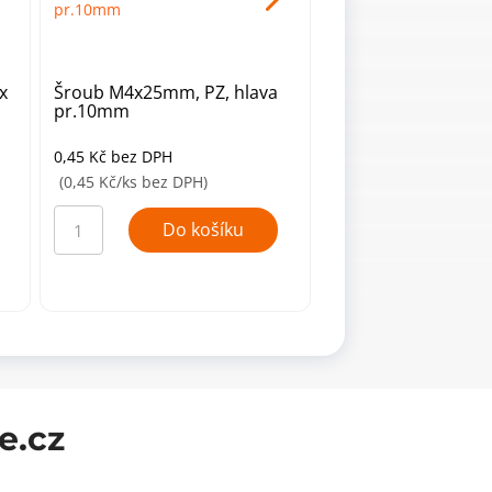
x
Šroub M4x25mm, PZ, hlava
Šroub M5x10mm, p
pr.10mm
hlava, Zn
0,45
Kč
bez DPH
0,66
Kč
bez DPH
(0,45 Kč/ks bez DPH)
(0,66 Kč/ks bez DPH)
Šroub
Šroub
M4x25mm,
M5x10mm,
Do košíku
Do ko
PZ,
půlkulatá
hlava
hlava,
pr.10mm
Zn
množství
množství
e.cz