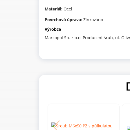
Materiál:
Ocel
Povrchová úprava:
Zinkováno
Výrobce
Marcopol Sp. z o.o. Producent śrub, ul. Ol