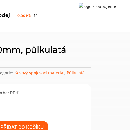
odej
0,00 Kč
mm, půlkulatá
egorie:
Kovový spojovací materiál
,
Půlkulatá
ks bez DPH)
PŘIDAT DO KOŠÍKU