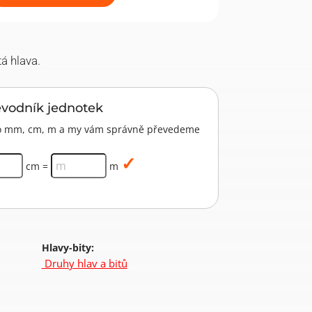
á hlava.
evodník jednotek
pro mm, cm, m a my vám správně převedeme
cm =
m
Hlavy-bity:
Druhy hlav a bitů