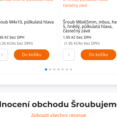
roub M4x10, půlkulatá hlava
Šroub M6x65mm, inbus, he
5, hnědý, půlkulatá hlava,
částečný závit
,36
Kč
bez DPH
1,95
Kč
bez DPH
0,36 Kč/ks bez DPH)
(1,95 Kč/ks bez DPH)
roub
Šroub
4x10,
M6x65mm,
Do košíku
Do košíku
lkulatá
inbus,
ava
hex
ožství
5,
hnědý,
půlkulatá
hlava,
částečný
závit
množství
nocení obchodu Šroubujem
Zobrazit všechny recenze