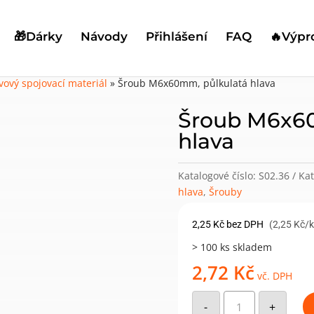
🎁Dárky
Návody
Přihlášení
FAQ
🔥Výpr
vový spojovací materiál
»
Šroub M6x60mm, půlkulatá hlava
Šroub M6x60
hlava
Katalogové číslo:
S02.36
Kat
hlava
,
Šrouby
2,25
Kč
bez DPH
(2,25 Kč/
> 100 ks skladem
2,72
Kč
vč. DPH
Šroub
M6x60mm,
-
+