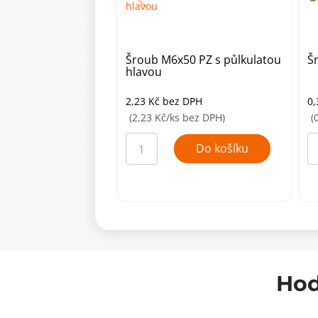
Šroub M6x50 PZ s půlkulatou
Š
hlavou
2,23
Kč
bez DPH
0
(2,23 Kč/ks bez DPH)
(
Šroub
Š
M6x50
M
Do košíku
PZ
pů
s
hl
půlkulatou
mn
hlavou
množství
Hod