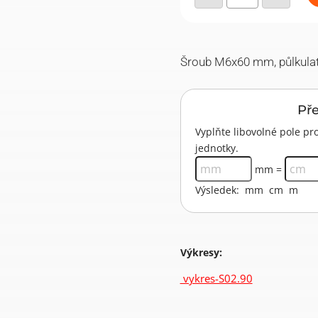
půlkulatá
hlava
množství
Šroub M6x60 mm, půlkulat
Př
Vyplňte libovolné pole 
jednotky.
mm =
Výsledek:
mm
cm
m
Výkresy:
vykres-S02.90