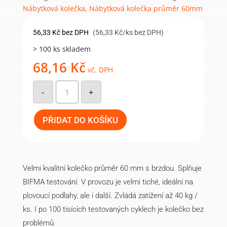
Nábytková kolečka
,
Nábytková kolečka průměr 60mm
56,33
Kč
bez DPH
(56,33 Kč/ks bez DPH)
> 100 ks skladem
68,16
Kč
vč. DPH
Samostatné
60mm
-
+
kolečko,
bez
brzdy
-
PŘIDAT DO KOŠÍKU
šedo-
černé
množství
Velmi kvalitní kolečko průměr 60 mm s brzdou. Splňuje
BIFMA testování. V provozu je velmi tiché, ideální na
plovoucí podlahy, ale i další. Zvládá zatížení až 40 kg /
ks. I po 100 tisících testovaných cyklech je kolečko bez
problémů.