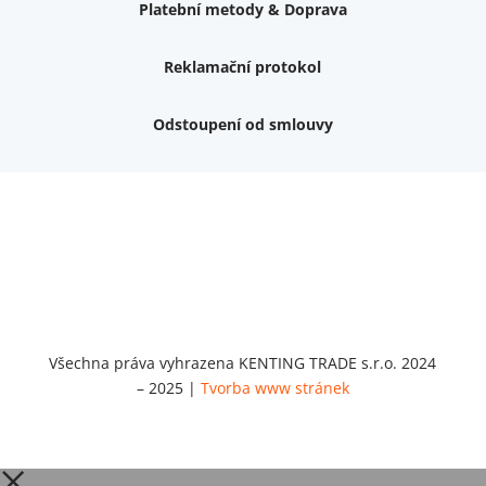
Platební metody & Doprava
Reklamační protokol
Odstoupení od smlouvy
Nemám zájem o dárek
Dvouvrstvé kluzáky na nohy židle, 4 ks
Vruty 4,5x45mm ZH, bílý Zn, 100 ks
Chybí ještě 499 Kč
Vruty 5x60mm ZH, bílý Zn, 100 ks
Chybí ještě 499 Kč
Opravná sada na nábytek s kolíky 8x30 mm
Chybí ještě 999 Kč
Všechna práva vyhrazena KENTING TRADE s.r.o. 2024
– 2025 |
Tvorba www stránek
Opravná sada na nábytek s kolíky 8x40 mm
Chybí ještě 999 Kč