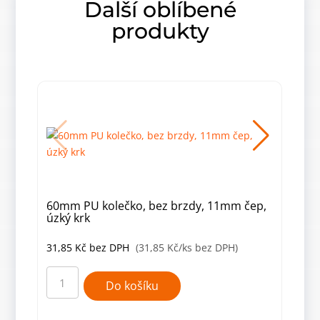
Další oblíbené
produkty
60mm PU kolečko, bez brzdy, 11mm čep,
60m
úzký krk
plo
31,85
Kč
bez DPH
(31,85 Kč/ks bez DPH)
55,
60mm
60m
PU
PU
Do košíku
kolečko,
kole
bez
čern
brzdy,
s