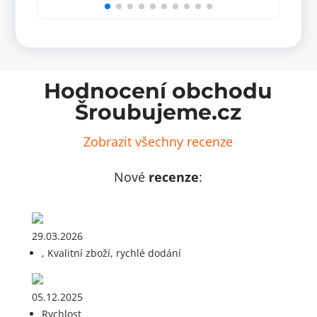
11mm
brzd
čep,
s
úzký
plot
krk
38*
množství
množ
Hodnocení obchodu
Šroubujeme.cz
Zobrazit všechny recenze
Nové
recenze
:
29.03.2026
, Kvalitní zboží, rychlé dodání
05.12.2025
Rychlost