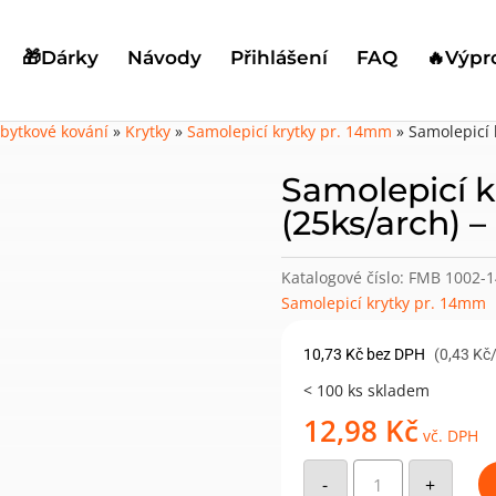
🎁Dárky
Návody
Přihlášení
FAQ
🔥Výpr
bytkové kování
»
Krytky
»
Samolepicí krytky pr. 14mm
»
Samolepicí 
Samolepicí 
(25ks/arch) –
Katalogové číslo:
FMB 1002-1
Samolepicí krytky pr. 14mm
10,73
Kč
bez DPH
(0,43 Kč
< 100 ks skladem
12,98
Kč
vč. DPH
Samolepicí
krytka
-
+