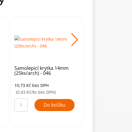
Samolepicí krytka 14mm
Samolepicí krytka
(25ks/arch) - 046
(25ks/arch) - 127
10,73
Kč
bez DPH
10,73
Kč
bez DPH
(0,43 Kč/ks bez DPH)
(0,43 Kč/ks bez DPH)
Samolepicí
Samolepicí
krytka
krytka
Do košíku
Do ko
14mm
14mm
(25ks/arch)
(25ks/arch)
-
-
046
127
množství
množství