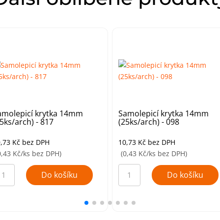
amolepicí krytka 14mm
Samolepicí krytka 14mm
5ks/arch) - 817
(25ks/arch) - 098
0,73
Kč
bez DPH
10,73
Kč
bez DPH
0,43 Kč/ks bez DPH)
(0,43 Kč/ks bez DPH)
molepicí
Samolepicí
ytka
krytka
Do košíku
Do košíku
4mm
14mm
5ks/arch)
(25ks/arch)
-
17
098
ožství
množství