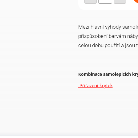
14mm
(25ks/arch)
-
874
množství
Mezi hlavní výhody samole
přizpůsobení barvám nábytk
celou dobu použití a jsou
Kombinace samolepicích kr
Přiřazení krytek