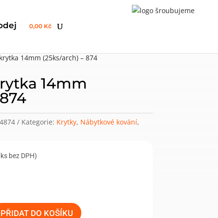
odej
0,00 Kč
krytka 14mm (25ks/arch) – 874
krytka 14mm
 874
4874
Kategorie:
Krytky
,
Nábytkové kování
,
/ks bez DPH)
PŘIDAT DO KOŠÍKU