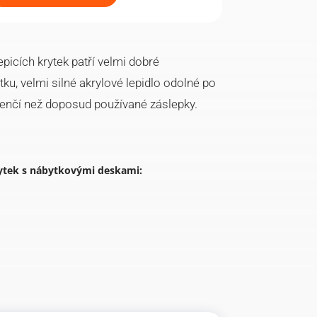
picích krytek patří velmi dobré
u, velmi silné akrylové lepidlo odolné po
 tenčí než doposud používané záslepky.
ytek s nábytkovými deskami: