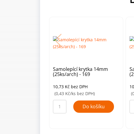
Samolepící krytka 14mm
S
(25ks/arch) - 169
(2
10,73
Kč
bez DPH
1
(0,43 Kč/ks bez DPH)
(
Samolepící
Sa
krytka
kr
Do košíku
14mm
1
(25ks/arch)
(2
-
-
169
8
množství
mn