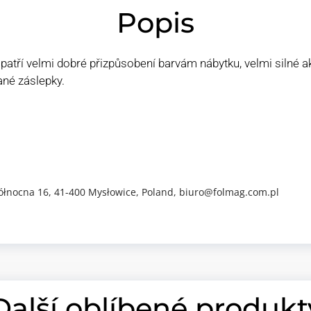
Popis
patří velmi dobré přizpůsobení barvám nábytku, velmi silné a
ané záslepky.
ółnocna 16, 41-400 Mysłowice, Poland, biuro@folmag.com.pl
Další oblíbené produkt