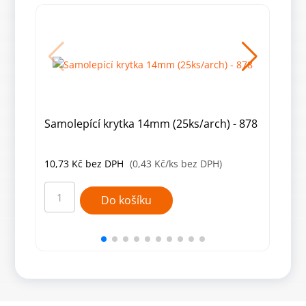
Samolepící krytka 14mm (25ks/arch) - 878
Samo
10,73
Kč
bez DPH
(0,43 Kč/ks bez DPH)
10,
Samolepící
Samo
krytka
kryt
Do košíku
14mm
14m
(25ks/arch)
(25k
-
-
878
319
množství
množ