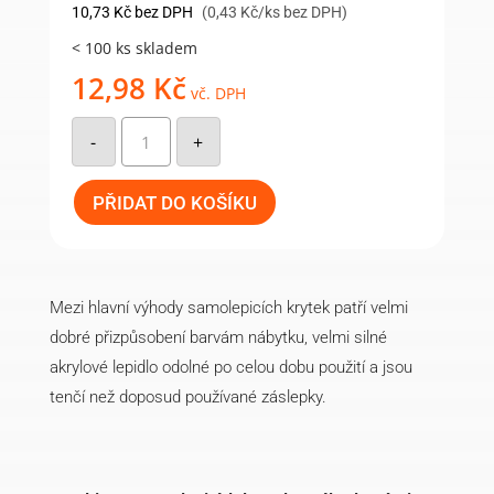
10,73
Kč
bez DPH
(0,43 Kč/ks bez DPH)
< 100 ks skladem
12,98
Kč
vč. DPH
Samolepící
krytka
-
+
14mm
(25ks/arch)
-
469
PŘIDAT DO KOŠÍKU
množství
Mezi hlavní výhody samolepicích krytek patří velmi
dobré přizpůsobení barvám nábytku, velmi silné
akrylové lepidlo odolné po celou dobu použití a jsou
tenčí než doposud používané záslepky.