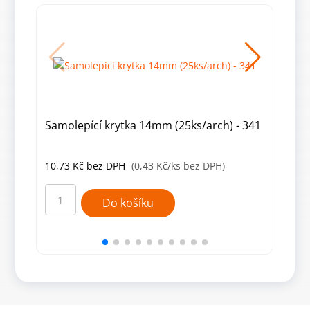
Samolepící krytka 14mm (25ks/arch) - 341
Samo
10,73
Kč
bez DPH
(0,43 Kč/ks bez DPH)
10,
Samolepící
Samo
krytka
kryt
Do košíku
14mm
14m
(25ks/arch)
(25k
-
-
341
327
množství
množ