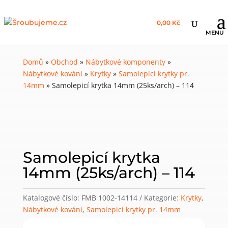
0,00 Kč
Domů
»
Obchod
»
Nábytkové komponenty
»
Nábytkové kování
»
Krytky
»
Samolepicí krytky pr.
14mm
»
Samolepicí krytka 14mm (25ks/arch) – 114
Samolepicí krytka
14mm (25ks/arch) – 114
Katalogové číslo:
FMB 1002-14114
Kategorie:
Krytky
,
Nábytkové kování
,
Samolepicí krytky pr. 14mm