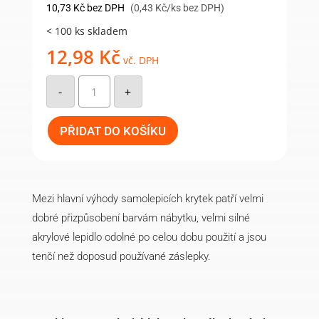
10,73
Kč
bez DPH
(0,43 Kč/ks bez DPH)
< 100 ks skladem
12,98
Kč
vč. DPH
Samolepicí
krytka
-
+
14mm
(25ks/arch)
-
114
PŘIDAT DO KOŠÍKU
množství
Mezi hlavní výhody samolepicích krytek patří velmi
dobré přizpůsobení barvám nábytku, velmi silné
akrylové lepidlo odolné po celou dobu použití a jsou
tenčí než doposud používané záslepky.