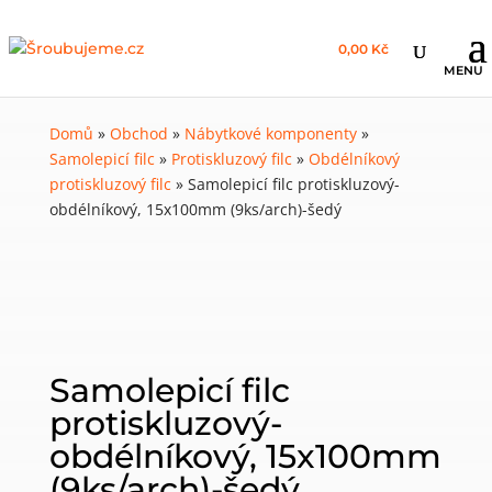
0,00 Kč
Domů
»
Obchod
»
Nábytkové komponenty
»
Samolepicí filc
»
Protiskluzový filc
»
Obdélníkový
protiskluzový filc
»
Samolepicí filc protiskluzový-
obdélníkový, 15x100mm (9ks/arch)-šedý
Samolepicí filc
protiskluzový-
obdélníkový, 15x100mm
(9ks/arch)-šedý