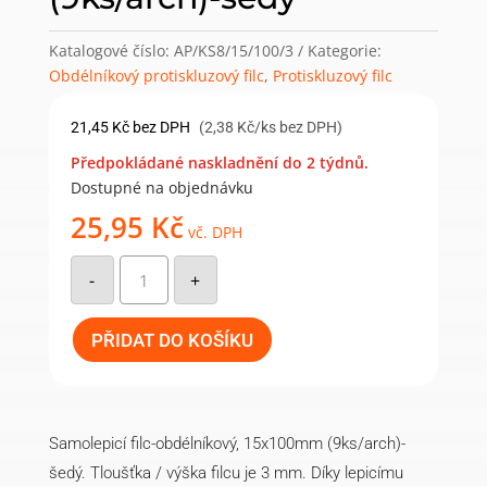
Katalogové číslo:
AP/KS8/15/100/3
Kategorie:
Obdélníkový protiskluzový filc
,
Protiskluzový filc
21,45
Kč
bez DPH
(2,38 Kč/ks bez DPH)
Předpokládané naskladnění do 2 týdnů.
Dostupné na objednávku
25,95
Kč
vč. DPH
Samolepicí
filc
-
+
protiskluzový-
obdélníkový,
15x100mm
(9ks/arch)-
PŘIDAT DO KOŠÍKU
šedý
množství
Samolepicí filc-obdélníkový, 15x100mm (9ks/arch)-
šedý. Tloušťka / výška filcu je 3 mm. Díky lepicímu