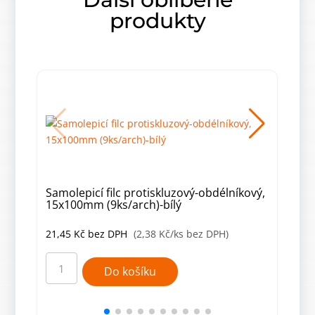
produkty
Samolepicí filc protiskluzový-obdélníkový,
Samo
15x100mm (9ks/arch)-bílý
15x
21,45
Kč
bez DPH
(2,38 Kč/ks bez DPH)
21,
Samolepicí
Samo
filc
filc
Do košíku
protiskluzový-
prot
obdélníkový,
obdé
15x100mm
15x
(9ks/arch)-
(9ks/