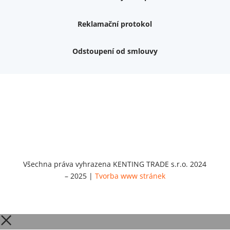
Reklamační protokol
Odstoupení od smlouvy
Nemám zájem o dárek
Dvouvrstvé kluzáky na nohy židle, 4 ks
Vruty 4,5x45mm ZH, bílý Zn, 100 ks
Chybí ještě 499 Kč
Vruty 5x60mm ZH, bílý Zn, 100 ks
Chybí ještě 499 Kč
Opravná sada na nábytek s kolíky 8x30 mm
Chybí ještě 999 Kč
Všechna práva vyhrazena KENTING TRADE s.r.o. 2024
– 2025 |
Tvorba www stránek
Opravná sada na nábytek s kolíky 8x40 mm
Chybí ještě 999 Kč