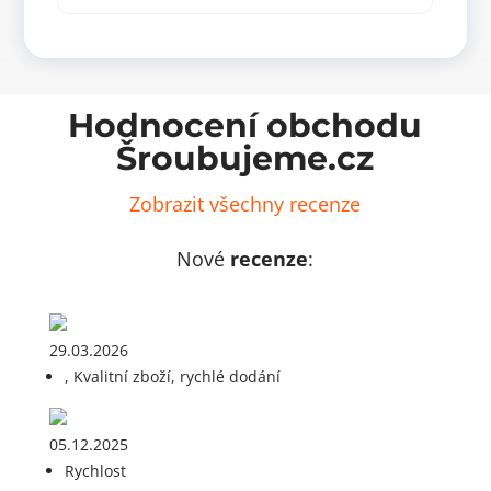
bílý
čern
množství
množ
Hodnocení obchodu
Šroubujeme.cz
Zobrazit všechny recenze
Nové
recenze
:
29.03.2026
, Kvalitní zboží, rychlé dodání
05.12.2025
Rychlost