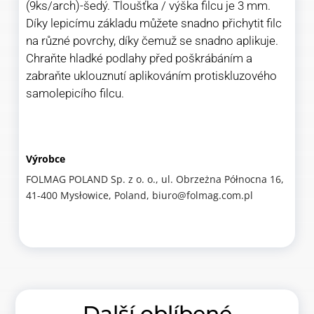
(9ks/arch)-šedý. Tloušťka / výška filcu je 3 mm.
Díky lepicímu základu můžete snadno přichytit filc
na různé povrchy, díky čemuž se snadno aplikuje.
Chraňte hladké podlahy před poškrábáním a
zabraňte uklouznutí aplikováním protiskluzového
samolepicího filcu.
Výrobce
FOLMAG POLAND Sp. z o. o., ul. Obrzeżna Północna 16,
41-400 Mysłowice, Poland, biuro@folmag.com.pl
Další oblíbené