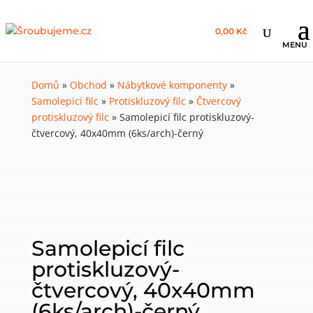
0,00 Kč
Domů
»
Obchod
»
Nábytkové komponenty
»
Samolepicí filc
»
Protiskluzový filc
»
Čtvercový
protiskluzový filc
»
Samolepicí filc protiskluzový-
čtvercový, 40x40mm (6ks/arch)-černý
Samolepicí filc
protiskluzový-
čtvercový, 40x40mm
(6ks/arch)-černý