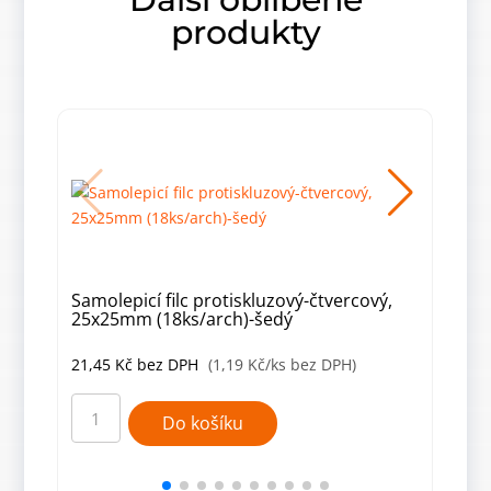
produkty
Samolepicí filc protiskluzový-čtvercový,
Samo
25x25mm (18ks/arch)-šedý
38x
21,45
Kč
bez DPH
(1,19 Kč/ks bez DPH)
21,
Samolepicí
Samo
filc
filc
Do košíku
protiskluzový-
prot
čtvercový,
čtve
25x25mm
38x
(18ks/arch)-
(8ks/