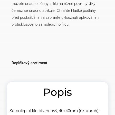
můžete snadno přichytit filc na různé povrchy, díky
čemuž se snadno aplikuje. Chraňte hladké podlahy
před poškrábáním a zabraňte uklouznutí aplikováním
protiskluzového samolepicího filcu.
Doplňkový sortiment
Popis
Samolepicí filc-čtvercový, 40x40mm (6ks/arch)-