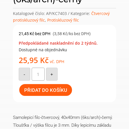
Katalogové číslo:
AP/KC7403
Kategorie:
Čtvercový
protiskluzový filc
,
Protiskluzový filc
21,45
Kč
bez DPH
(3,58 Kč/ks bez DPH)
Předpokládané naskladnění do 2 týdnů.
Dostupné na objednávku
25,95
Kč
vč. DPH
Samolepicí
filc
-
+
protiskluzový-
čtvercový,
40x40mm
(6ks/arch)-
PŘIDAT DO KOŠÍKU
černý
množství
Samolepicí filc-čtvercový, 40x40mm (6ks/arch)-černý.
Tloušťka / výška filcu je 3 mm. Díky lepicímu základu