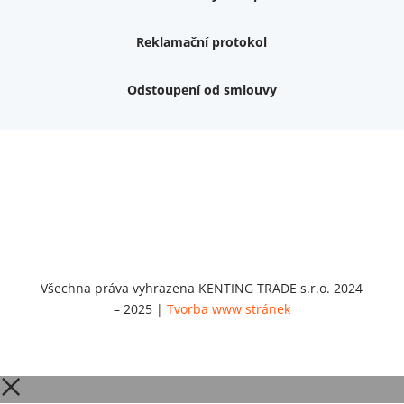
Reklamační protokol
Odstoupení od smlouvy
Nemám zájem o dárek
Dvouvrstvé kluzáky na nohy židle, 4 ks
Vruty 4,5x45mm ZH, bílý Zn, 100 ks
Chybí ještě 499 Kč
Vruty 5x60mm ZH, bílý Zn, 100 ks
Chybí ještě 499 Kč
Opravná sada na nábytek s kolíky 8x30 mm
Chybí ještě 999 Kč
Všechna práva vyhrazena KENTING TRADE s.r.o. 2024
– 2025 |
Tvorba www stránek
Opravná sada na nábytek s kolíky 8x40 mm
Chybí ještě 999 Kč