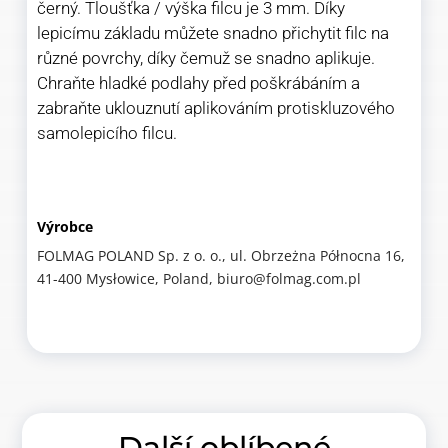
černý. Tloušťka / výška filcu je 3 mm. Díky
lepicímu základu můžete snadno přichytit filc na
různé povrchy, díky čemuž se snadno aplikuje.
Chraňte hladké podlahy před poškrábáním a
zabraňte uklouznutí aplikováním protiskluzového
samolepicího filcu.
Výrobce
FOLMAG POLAND Sp. z o. o., ul. Obrzeżna Północna 16,
41-400 Mysłowice, Poland, biuro@folmag.com.pl
Další oblíbené