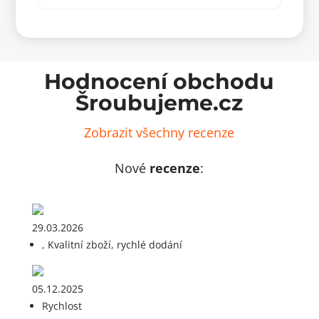
šedý
bílý
množství
množ
Hodnocení obchodu
Šroubujeme.cz
Zobrazit všechny recenze
Nové
recenze
:
29.03.2026
, Kvalitní zboží, rychlé dodání
05.12.2025
Rychlost