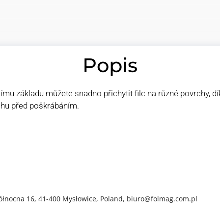
Popis
icímu základu můžete snadno přichytit filc na různé povrchy, 
lahu před poškrábáním.
ółnocna 16, 41-400 Mysłowice, Poland, biuro@folmag.com.pl