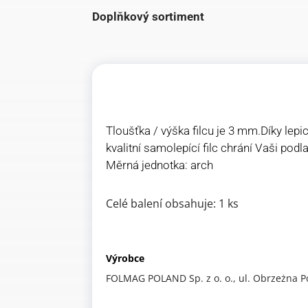
Doplňkový sortiment
Tloušťka / výška filcu je 3 mm.Díky lep
kvalitní samolepící filc chrání Vaši pod
Měrná jednotka: arch
Celé balení obsahuje: 1 ks
Výrobce
FOLMAG POLAND Sp. z o. o., ul. Obrzeżna P