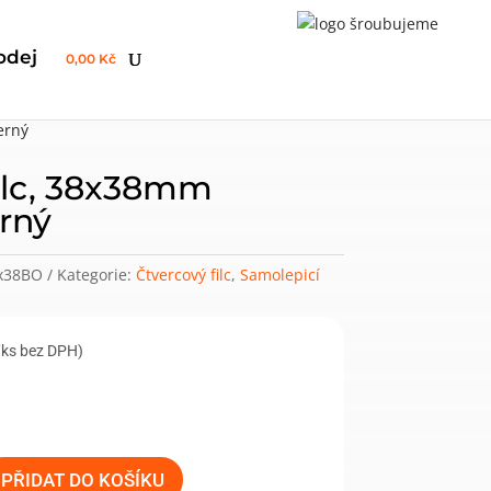
odej
0,00 Kč
erný
ilc, 38x38mm
erný
x38BO
Kategorie:
Čtvercový filc
,
Samolepicí
/ks bez DPH)
PŘIDAT DO KOŠÍKU