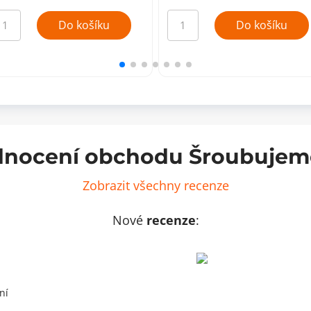
molepicí
Samolepicí
c,
filc,
Do košíku
Do košíku
5x15mm
38x38mm
5ks/arch)-
(8ks/arch)-
rný
bílý
ožství
množství
nocení obchodu Šroubujem
Zobrazit všechny recenze
Nové
recenze
:
ní