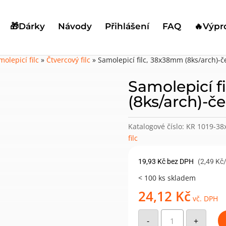
🎁Dárky
Návody
Přihlášení
FAQ
🔥Výpr
molepicí filc
»
Čtvercový filc
»
Samolepicí filc, 38x38mm (8ks/arch)-č
Samolepicí f
(8ks/arch)-č
Katalogové číslo:
KR 1019-38
filc
19,93
Kč
bez DPH
(2,49 Kč
< 100 ks skladem
24,12
Kč
vč. DPH
Samolepicí
filc,
-
+