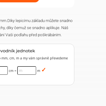
 3 mm.Díky lepicímu základu můžete snadno
vrchy, díky čemuž se snadno aplikuje. Náš
hrání Vaši podlahu před poškrábáním.
evodník jednotek
pro mm, cm, m a my vám správně převedeme
cm =
m