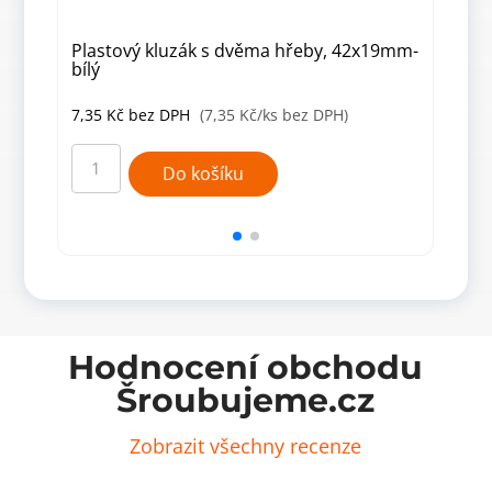
Plastový kluzák s dvěma hřeby, 42x19mm-
Pla
bílý
šed
7,35
Kč
bez DPH
(7,35 Kč/ks bez DPH)
7,3
Plastový
Plas
kluzák
kluz
Do košíku
s
s
dvěma
dvě
hřeby,
hřeb
42x19mm-
42x
bílý
šedý
množství
množ
Hodnocení obchodu
Šroubujeme.cz
Zobrazit všechny recenze