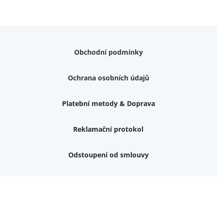
Obchodní podmínky
Ochrana osobních údajů
Platební metody & Doprava
Reklamační protokol
Odstoupení od smlouvy
Nemám zájem o dárek
Dvouvrstvé kluzáky na nohy židle, 4 ks
Vruty 4,5x45mm ZH, bílý Zn, 100 ks
Chybí ještě 499 Kč