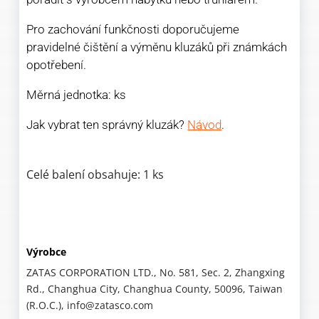
Pro zachování funkčnosti doporučujeme
pravidelné čištění a výměnu kluzáků při známkách
opotřebení.
Měrná jednotka: ks
Jak vybrat ten správný kluzák?
Návod
.
Celé balení obsahuje: 1 ks
Výrobce
ZATAS CORPORATION LTD., No. 581, Sec. 2, Zhangxing
Rd., Changhua City, Changhua County, 50096, Taiwan
(R.O.C.), info@zatasco.com