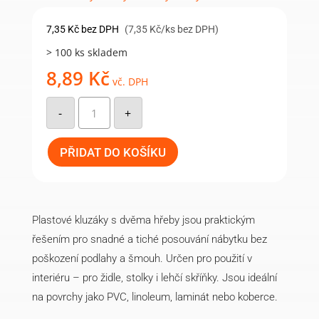
7,35
Kč
bez DPH
(7,35 Kč/ks bez DPH)
> 100 ks skladem
8,89
Kč
vč. DPH
Plastový
kluzák
-
+
s
dvěma
hřeby,
42x19mm-
PŘIDAT DO KOŠÍKU
černý
množství
Plastové kluzáky s dvěma hřeby jsou praktickým
řešením pro snadné a tiché posouvání nábytku bez
poškození podlahy a šmouh. Určen pro použití v
interiéru – pro židle, stolky i lehčí skříňky. Jsou ideální
na povrchy jako PVC, linoleum, laminát nebo koberce.