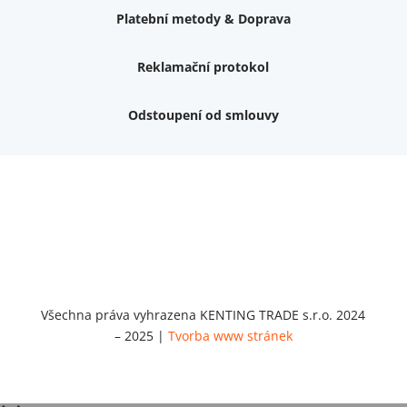
Platební metody & Doprava
Reklamační protokol
Odstoupení od smlouvy
Nemám zájem o dárek
Dvouvrstvé kluzáky na nohy židle, 4 ks
Vruty 4,5x45mm ZH, bílý Zn, 100 ks
Chybí ještě 499 Kč
Vruty 5x60mm ZH, bílý Zn, 100 ks
Chybí ještě 499 Kč
Opravná sada na nábytek s kolíky 8x30 mm
Chybí ještě 999 Kč
Všechna práva vyhrazena KENTING TRADE s.r.o. 2024
– 2025 |
Tvorba www stránek
Opravná sada na nábytek s kolíky 8x40 mm
Chybí ještě 999 Kč