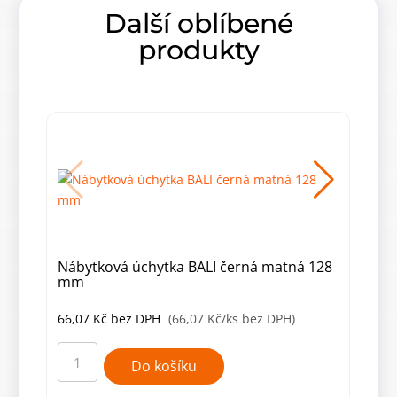
Další oblíbené
produkty
Nábytková úchytka BALI černá matná 128
Náb
mm
mm
66,07
Kč
bez DPH
(66,07 Kč/ks bez DPH)
203
Nábytková
Náby
úchytka
úchy
Do košíku
BALI
Mily
černá
chr
matná
saté