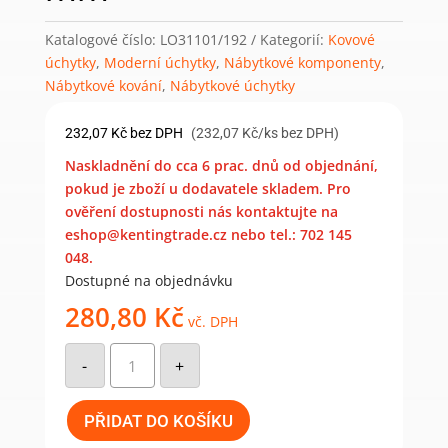
Katalogové číslo:
LO31101/192
Kategorií:
Kovové
úchytky
,
Moderní úchytky
,
Nábytkové komponenty
,
Nábytkové kování
,
Nábytkové úchytky
232,07
Kč
bez DPH
(232,07 Kč/ks bez DPH)
Naskladnění do cca 6 prac. dnů od objednání,
pokud je zboží u dodavatele skladem. Pro
ověření dostupnosti nás kontaktujte na
eshop@kentingtrade.cz nebo tel.: 702 145
048.
Dostupné na objednávku
280,80
Kč
vč. DPH
Nábytková
úchytka
-
+
Scala
hnědá
bronz
192
PŘIDAT DO KOŠÍKU
mm
množství