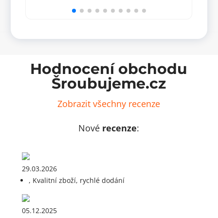
128
320
mm
mm
množství
množ
Hodnocení obchodu
Šroubujeme.cz
Zobrazit všechny recenze
Nové
recenze
:
29.03.2026
, Kvalitní zboží, rychlé dodání
05.12.2025