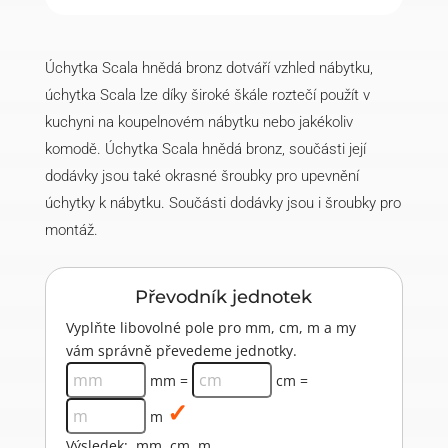
Úchytka Scala hnědá bronz dotváří vzhled nábytku,
úchytka Scala lze díky široké škále roztečí použít v
kuchyni na koupelnovém nábytku nebo jakékoliv
komodě. Úchytka Scala hnědá bronz, součásti její
dodávky jsou také okrasné šroubky pro upevnění
úchytky k nábytku. Součásti dodávky jsou i šroubky pro
montáž.
Převodník jednotek
Vyplňte libovolné pole pro mm, cm, m a my
vám správně převedeme jednotky.
mm =
cm =
m
Výsledek:
mm
cm
m