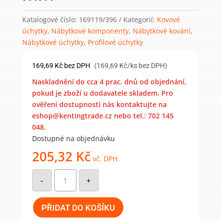
Katalogové číslo:
169119/396
Kategorií:
Kovové
úchytky
,
Nábytkové komponenty
,
Nábytkové kování
,
Nábytkové úchytky
,
Profilové úchytky
169,69
Kč
bez DPH
(169,69 Kč/ks bez DPH)
Naskladnění do cca 4 prac. dnů od objednání,
pokud je zboží u dodavatele skladem. Pro
ověření dostupnosti nás kontaktujte na
eshop@kentingtrade.cz nebo tel.: 702 145
048.
Dostupné na objednávku
205,32
Kč
vč. DPH
Nábytková
úchytka
-
+
Enza
černá
matná
396
PŘIDAT DO KOŠÍKU
mm
množství