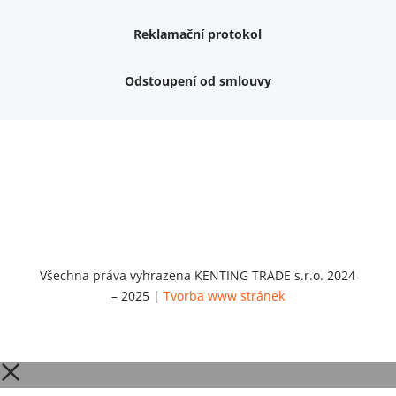
Reklamační protokol
Odstoupení od smlouvy
Nemám zájem o dárek
Dvouvrstvé kluzáky na nohy židle, 4 ks
Vruty 4,5x45mm ZH, bílý Zn, 100 ks
Chybí ještě 499 Kč
Vruty 5x60mm ZH, bílý Zn, 100 ks
Chybí ještě 499 Kč
Opravná sada na nábytek s kolíky 8x30 mm
Chybí ještě 999 Kč
Všechna práva vyhrazena KENTING TRADE s.r.o. 2024
– 2025 |
Tvorba www stránek
Opravná sada na nábytek s kolíky 8x40 mm
Chybí ještě 999 Kč
Set 5 ks bitů SIT 20 (1/4"x25)