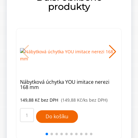
produkty
Nábytková úchytka YOU imitace nerezi
Náb
168 mm
hli
149,88
Kč
bez DPH
(149,88 Kč/ks bez DPH)
135
Nábytková
Náby
úchytka
úchy
Do košíku
YOU
Luka
imitace
elox
nerezi
hliní
168
200
mm
mm