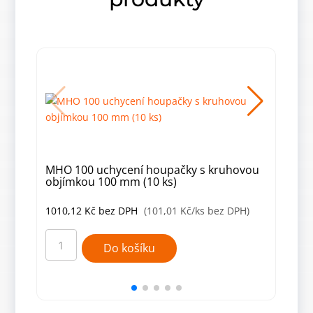
MHO 100 uchycení houpačky s kruhovou
MHB
objímkou 100 mm (10 ks)
M12
1010,12
Kč
bez DPH
(101,01 Kč/ks bez DPH)
784
MHO
MHB
100
130
Do košíku
uchycení
uchy
houpačky
houp
s
typ
kruhovou
B
objímkou
M12
100
mm
mm
(10