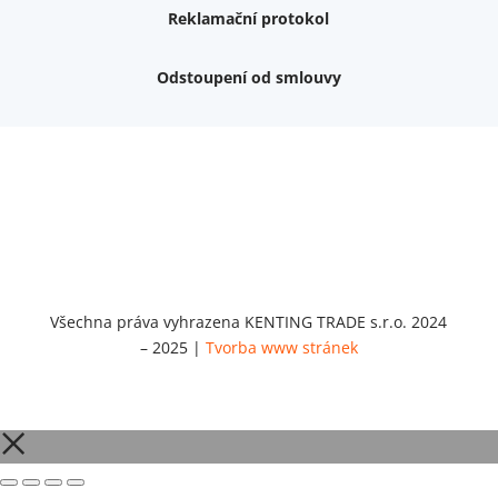
Reklamační protokol
Odstoupení od smlouvy
Nemám zájem o dárek
Dvouvrstvé kluzáky na nohy židle, 4 ks
Vruty 4,5x45mm ZH, bílý Zn, 100 ks
Chybí ještě 499 Kč
Vruty 5x60mm ZH, bílý Zn, 100 ks
Chybí ještě 499 Kč
Opravná sada na nábytek s kolíky 8x30 mm
Chybí ještě 999 Kč
Všechna práva vyhrazena KENTING TRADE s.r.o. 2024
– 2025 |
Tvorba www stránek
Opravná sada na nábytek s kolíky 8x40 mm
Chybí ještě 999 Kč
Set 5 ks bitů SIT 20 (1/4"x25)
Chybí ještě 1 999 Kč