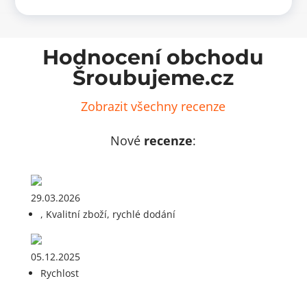
(10
ks)
ks)
množ
množství
Hodnocení obchodu
Šroubujeme.cz
Zobrazit všechny recenze
Nové
recenze
:
29.03.2026
, Kvalitní zboží, rychlé dodání
05.12.2025
Rychlost