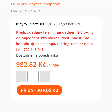
Prvky pro uchycení houpaček
EAN: 5907708132277
812,25
Kč
bez DPH
(81,23 Kč/ks bez DPH)
Předpokládaný termín naskladnění 2-3 týdny
od objednání. Pro ověření dostupnosti nás
kontaktujte na eshop@kentingtrade.cz nebo
tel.: 702 145 048.
Dostupné na objednávku
982,82
Kč
vč. DPH
MHA
130
-
+
uchycení
houpačky
typ
A
PŘIDAT DO KOŠÍKU
M12*130
mm
(10
ks)
množství