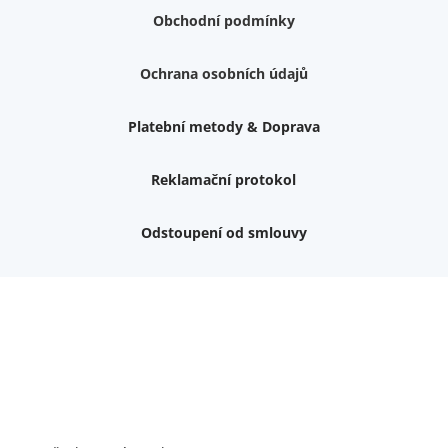
Obchodní podmínky
Ochrana osobních údajů
Platební metody & Doprava
Reklamační protokol
Odstoupení od smlouvy
Nemám zájem o dárek
Dvouvrstvé kluzáky na nohy židle, 4 ks
Vruty 4,5x45mm ZH, bílý Zn, 100 ks
Chybí ještě 499 Kč
Vruty 5x60mm ZH, bílý Zn, 100 ks
Chybí ještě 499 Kč
Opravná sada na nábytek s kolíky 8x30 mm
Chybí ještě 999 Kč