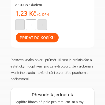
> 100 ks skladem
1,23
Kč
vč. DPH
Krytka
otvoru
-
+
15mm,
béžová
06
množství
PŘIDAT DO KOŠÍKU
Plastová krytka otvoru průměr 15 mm je praktickým a
estetickým doplňkem pro zakrytí otvorů. Je vyrobena z
kvalitního plastu, navíc chrání otvor před prachem a
nečistotami.
Převodník jednotek
Vyplňte libovolné pole pro mm, cm, m a my