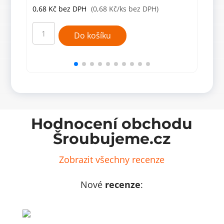
0,68
Kč
bez DPH
(0,68 Kč/ks bez DPH)
1,0
Krytka
Kryt
otvoru
otvo
Do košíku
7mm,
12m
borovice
bílá
02
22
množství
množ
Hodnocení obchodu
Šroubujeme.cz
Zobrazit všechny recenze
Nové
recenze
: