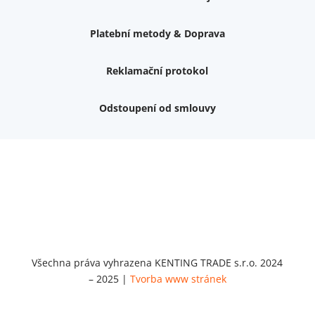
Platební metody & Doprava
Reklamační protokol
Odstoupení od smlouvy
Nemám zájem o dárek
Dvouvrstvé kluzáky na nohy židle, 4 ks
Vruty 4,5x45mm ZH, bílý Zn, 100 ks
Chybí ještě 499 Kč
Vruty 5x60mm ZH, bílý Zn, 100 ks
Chybí ještě 499 Kč
Opravná sada na nábytek s kolíky 8x30 mm
Chybí ještě 999 Kč
Všechna práva vyhrazena KENTING TRADE s.r.o. 2024
– 2025 |
Tvorba www stránek
Opravná sada na nábytek s kolíky 8x40 mm
Chybí ještě 999 Kč