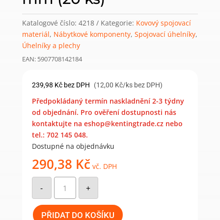
Katalogové číslo:
4218
Kategorie:
Kovový spojovací
materiál
,
Nábytkové komponenty
,
Spojovací úhelníky
,
Úhelníky a plechy
EAN: 5907708142184
239,98
Kč
bez DPH
(12,00 Kč/ks bez DPH)
Předpokládaný termín naskladnění 2-3 týdny
od objednání. Pro ověření dostupnosti nás
kontaktujte na eshop@kentingtrade.cz nebo
tel.: 702 145 048.
Dostupné na objednávku
290,38
Kč
vč. DPH
KRD
4
-
+
-
Dvoustranný
stavitelný
montážní
PŘIDAT DO KOŠÍKU