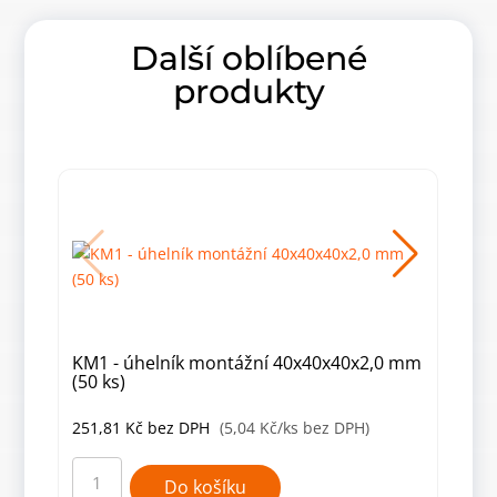
Další oblíbené
produkty
KM1 - úhelník montážní 40x40x40x2,0 mm
KM1
(50 ks)
mm 
251,81
Kč
bez DPH
(5,04 Kč/ks bez DPH)
589
KM1
KM1
-
-
Do košíku
úhelník
úhel