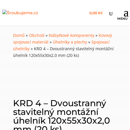
0,00 Kč
Domů
»
Obchod
»
Nábytkové komponenty
»
Kovový
spojovací materiál
»
Úhelníky a plechy
»
Spojovací
úhelníky
»
KRD 4 – Dvoustranný stavitelný montážní
úhelník 120x55x30x2,0 mm (20 ks)
KRD 4 – Dvoustranný
stavitelný montážní
úhelník 120x55x30x2,0
mm (20 ks)