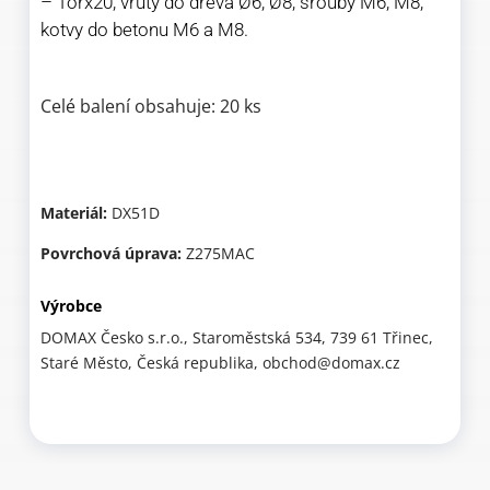
– Torx20; vruty do dřeva Ø6, Ø8; šrouby M6, M8;
kotvy do betonu M6 a M8.
Celé balení obsahuje: 20 ks
Materiál:
DX51D
Povrchová úprava:
Z275MAC
Výrobce
DOMAX Česko s.r.o., Staroměstská 534, 739 61 Třinec,
Staré Město, Česká republika, obchod@domax.cz