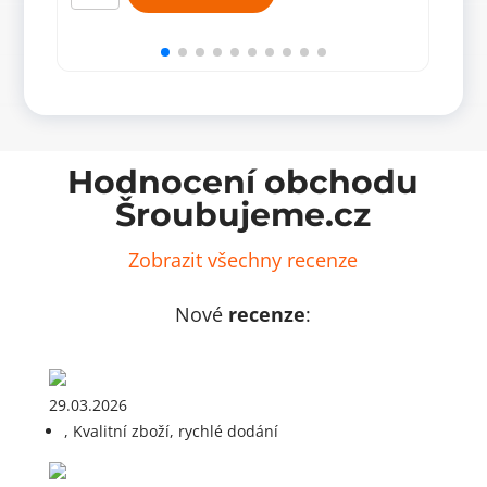
montážní
mont
40x40x40x2,0
100x
mm
mm
(50
(20
ks)
ks)
množství
množ
Hodnocení obchodu
Šroubujeme.cz
Zobrazit všechny recenze
Nové
recenze
:
29.03.2026
, Kvalitní zboží, rychlé dodání