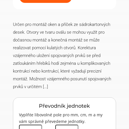
úhelník
120x55x30x2,0
mm
(20
ks)
množství
Určen pro montáž oken a příček ze sádrokartonvých
desek. Otvory ve tvaru oválu se mohou využít pro
dočasnou montáž a konečná montáž se může
realizovat pomocí kulatých otvorů. Korektura
vzájemného uložení spojovaných prvků se před
zatloukáním hřebíků hodí zejména u komplikovaných
kontrukcí nebo kontrukcí, které vyžadují precizní
montáž. Možnost vzájemného posunutí spojovaných
prvků v určitém […]
Převodník jednotek
Vyplňte libovolné pole pro mm, cm, m a my
vám správně převedeme jednotky.