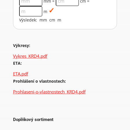
mm =
cm =
m
Výsledek:
mm
cm
m
Výkresy:
Vykres_KRD4.pdf
ETA:
ETA.pdf
Prohlášení o vlastnostech:
Prohlaseni-o-vlastnostech_KRD4.pdf
Doplňkový sortiment