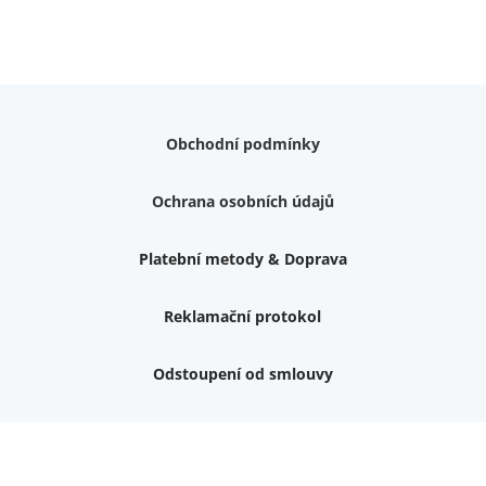
Obchodní podmínky
Ochrana osobních údajů
Platební metody & Doprava
Reklamační protokol
Odstoupení od smlouvy
Nemám zájem o dárek
Dvouvrstvé kluzáky na nohy židle, 4 ks
Vruty 4,5x45mm ZH, bílý Zn, 100 ks