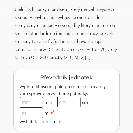
Úhelník s hlubokým prolisem, který má velmi vysokou
pevnost v ohybu. Jsou vybavené mnoha řádně
promyšlenými soubory otvorů, díky kterým se mohou
použít u standardních řešeních, nebo je možné zvolit
příslušný typ při infivifuálním navrhování spojů.
Tesařské hřebíky Ø 4; vruty Ø5 drážka – Torx 20; vruty
do dřeva Ø 6, Ø10; šrouby M10, M12; […]
Převodník jednotek
Vyplňte libovolné pole pro mm, cm, m a my
vám správně převedeme jednotky.
mm =
cm =
m
Výsledek:
mm
cm
m