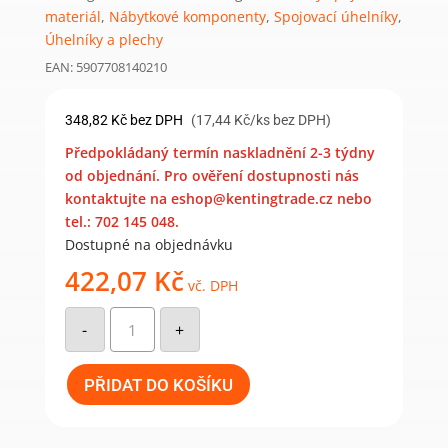
materiál
,
Nábytkové komponenty
,
Spojovací úhelníky
,
Úhelníky a plechy
EAN: 5907708140210
348,82
Kč
bez DPH
(17,44 Kč/ks bez DPH)
Předpokládaný termín naskladnění 2-3 týdny
od objednání. Pro ověření dostupnosti nás
kontaktujte na eshop@kentingtrade.cz nebo
tel.: 702 145 048.
Dostupné na objednávku
422,07
Kč
vč. DPH
KP1
-
-
+
úhelník
s
prolisem
90x90x65x2,5
PŘIDAT DO KOŠÍKU
mm
(20
ks)
množství