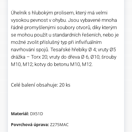
Úhelník s hlubokým prolisem, který má velmi
vysokou pevnost v ohybu. Jsou vybavené mnoha
řádně promyšlenými soubory otvorů, díky kterým
se mohou použít u standardních řešeních, nebo je
možné zvolit příslušný typ při infivifuálním
navrhování spojů. Tesařské hřebíky Ø 4; vruty Ø5
drážka – Torx 20; vruty do dřeva Ø 6, Ø10; šrouby
M10, M12; kotvy do betonu M10, M12.
Celé balení obsahuje: 20 ks
Materiál:
DX51D
Povrchová úprava:
Z275MAC