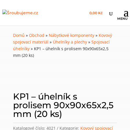
0,00 Kč
Domů
»
Obchod
»
Nábytkové komponenty
»
Kovový
spojovací materiál
»
Úhelníky a plechy
»
Spojovací
úhelníky
»
KP1 – úhelník s prolisem 90x90x65x2,5
mm (20 ks)
KP1 – úhelník s
prolisem 90x90x65x2,5
mm (20 ks)
Katalogové číslo:
4021
Kategorie:
Kovový spojovací