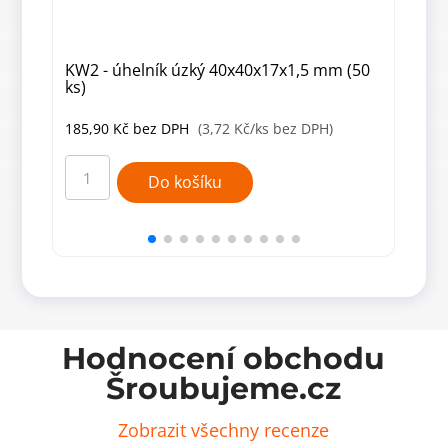
KW2 - úhelník úzký 40x40x17x1,5 mm (50
KM1
ks)
mm 
185,90
Kč
bez DPH
(3,72 Kč/ks bez DPH)
480
KW2
KM1
-
-
Do košíku
úhelník
úhel
úzký
mont
40x40x17x1,5
80x8
mm
mm
(50
(20
ks)
ks)
množství
množ
Hodnocení obchodu
Šroubujeme.cz
Zobrazit všechny recenze