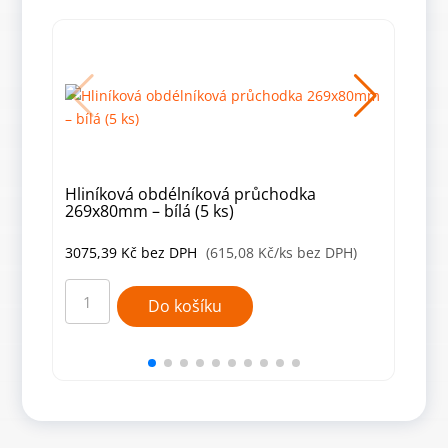
Hliníková obdélníková průchodka
Prů
269x80mm – bílá (5 ks)
hlo
3075,39
Kč
bez DPH
(615,08 Kč/ks bez DPH)
868
Hliníková
Průc
obdélníková
kabe
Do košíku
průchodka
Gec
269x80mm
do
–
stol
bílá
hran
(5
hlou
ks)
320
množství
mm
-
čern
množ