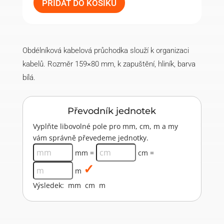
bílá
PŘIDAT DO KOŠÍKU
(5
ks)
množství
Obdélníková kabelová průchodka slouží k organizaci
kabelů. Rozměr 159×80 mm, k zapuštění, hliník, barva
bílá.
Převodník jednotek
Vyplňte libovolné pole pro mm, cm, m a my
vám správně převedeme jednotky.
mm =
cm =
m
Výsledek:
mm
cm
m