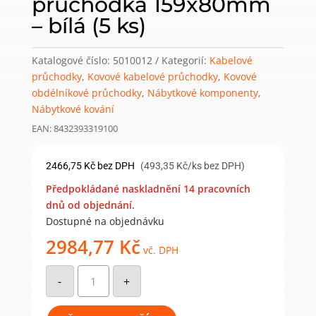
průchodka 159x80mm
– bílá (5 ks)
Katalogové číslo:
5010012
Kategorií:
Kabelové
průchodky
,
Kovové kabelové průchodky
,
Kovové
obdélníkové průchodky
,
Nábytkové komponenty
,
Nábytkové kování
EAN: 8432393319100
2466,75
Kč
bez DPH
(493,35 Kč/ks bez DPH)
Předpokládané naskladnění 14 pracovních
dnů od objednání.
Dostupné na objednávku
2984,77
Kč
vč. DPH
Hliníková
obdélníková
-
+
průchodka
159x80mm
–