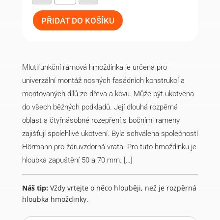
hmoždinka
MFR
SB
PŘIDAT DO KOŠÍKU
SSKS
10-
60
(50
ks)
množství
Mlutifunkční rámová hmoždinka je určena pro
univerzální montáž nosných fasádních konstrukcí a
montovaných dílů ze dřeva a kovu. Může být ukotvena
do všech běžných podkladů. Její dlouhá rozpěrná
oblast a čtyřnásobné rozepření s bočními rameny
zajišťují spolehlivé ukotvení. Byla schválena společností
Hörmann pro žáruvzdorná vrata. Pro tuto hmoždinku je
hloubka zapuštění 50 a 70 mm. […]
Náš tip:
Vždy vrtejte o něco hlouběji, než je rozpěrná
hloubka hmoždinky.