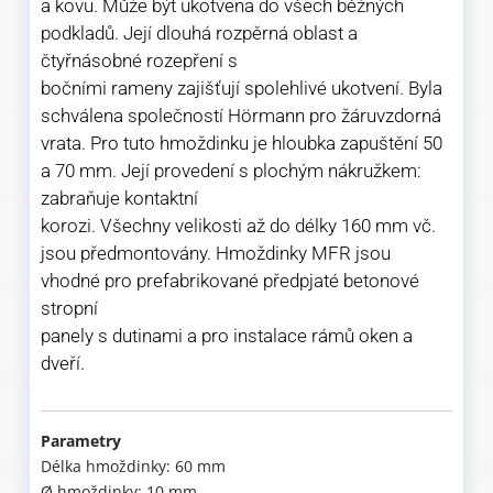
a kovu. Může být ukotvena do všech běžných
podkladů. Její dlouhá rozpěrná oblast a
čtyřnásobné rozepření s
bočními rameny zajišťují spolehlivé ukotvení. Byla
schválena společností Hörmann pro žáruvzdorná
vrata. Pro tuto hmoždinku je hloubka zapuštění 50
a 70 mm. Její provedení s plochým nákružkem:
zabraňuje kontaktní
korozi. Všechny velikosti až do délky 160 mm vč.
jsou předmontovány. Hmoždinky MFR jsou
vhodné pro prefabrikované předpjaté betonové
stropní
panely s dutinami a pro instalace rámů oken a
dveří.
Parametry
Délka hmoždinky: 60 mm
Ø hmoždinky: 10 mm