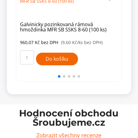
Galvinicky pozinkovaná rámová
Gal
hmoždinka MFR SB SSKS 8-60 (100 ks)
hmo
960,07
Kč
bez DPH
(9,60 Kč/ks bez DPH)
708
Galvinicky
Galv
pozinkovaná
pozi
Do košíku
rámová
rám
hmoždinka
hmo
MFR
MFR
SB
SB
SSKS
SSK
8-
10-
60
100
(100
(50
ks)
ks)
množství
množ
Hodnocení obchodu
Šroubujeme.cz
Zobrazit všechny recenze