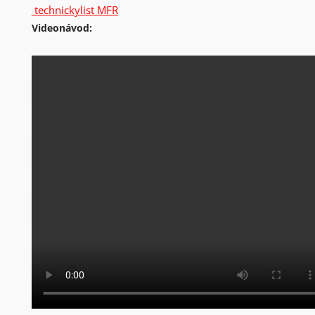
technickylist MFR
Videonávod: