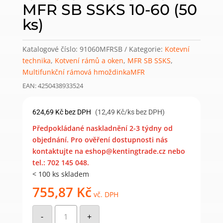
MFR SB SSKS 10-60 (50
ks)
Katalogové číslo:
91060MFRSB
Kategorie:
Kotevní
technika
,
Kotvení rámů a oken
,
MFR SB SSKS
,
Multifunkční rámová hmoždinkaMFR
EAN: 4250438933524
624,69
Kč
bez DPH
(12,49 Kč/ks bez DPH)
Předpokládané naskladnění 2-3 týdny od
objednání. Pro ověření dostupnosti nás
kontaktujte na eshop@kentingtrade.cz nebo
tel.: 702 145 048.
< 100 ks skladem
755,87
Kč
vč. DPH
Galvinicky
pozinkovaná
-
+
rámová