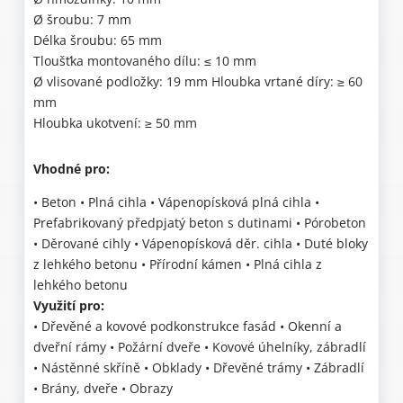
Ø šroubu: 7 mm
Délka šroubu: 65 mm
Tloušťka montovaného dílu: ≤ 10 mm
Ø vlisované podložky: 19 mm Hloubka vrtané díry: ≥ 60
mm
Hloubka ukotvení: ≥ 50 mm
Vhodné pro:
• Beton • Plná cihla • Vápenopísková plná cihla •
Prefabrikovaný předpjatý beton s dutinami • Pórobeton
• Děrované cihly • Vápenopísková děr. cihla • Duté bloky
z lehkého betonu • Přírodní kámen • Plná cihla z
lehkého betonu
Využití pro:
• Dřevěné a kovové podkonstrukce fasád • Okenní a
dveřní rámy • Požární dveře • Kovové úhelníky, zábradlí
• Nástěnné skříně • Obklady • Dřevěné trámy • Zábradlí
• Brány, dveře • Obrazy