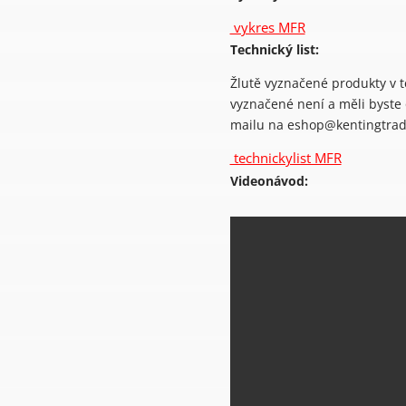
vykres MFR
Technický list:
Žlutě vyznačené produkty v 
vyznačené není a měli byste
mailu na eshop@kentingtrad
technickylist MFR
Videonávod: