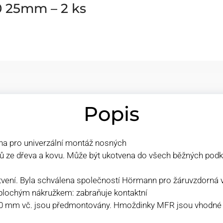
0 25mm – 2 ks
Popis
na pro univerzální montáž nosných
ů ze dřeva a kovu. Může být ukotvena do všech běžných podkl
otvení. Byla schválena společností Hörmann pro žáruvzdorná v
 plochým nákružkem: zabraňuje kontaktní
 160 mm vč. jsou předmontovány. Hmoždinky MFR jsou vhodné 