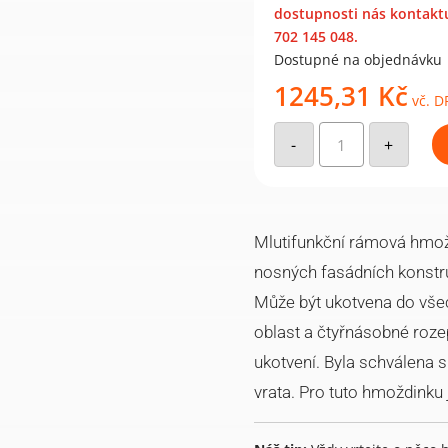
dostupnosti nás kontaktu
702 145 048.
Dostupné na objednávku
1245,31
Kč
vč. D
Galvinicky
pozinkovaná
-
+
multifunkční
rámová
hmoždinka
MFR
SB
TX
10-
Mlutifunkční rámová hmožd
135
HD
nosných fasádních konstru
(50
ks)
Může být ukotvena do všec
množství
oblast a čtyřnásobné rozep
ukotvení. Byla schválena
vrata. Pro tuto hmoždinku 