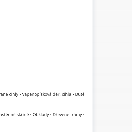
vané cihly • Vápenopísková děr. cihla • Duté
Nástěnné skříně • Obklady • Dřevěné trámy •