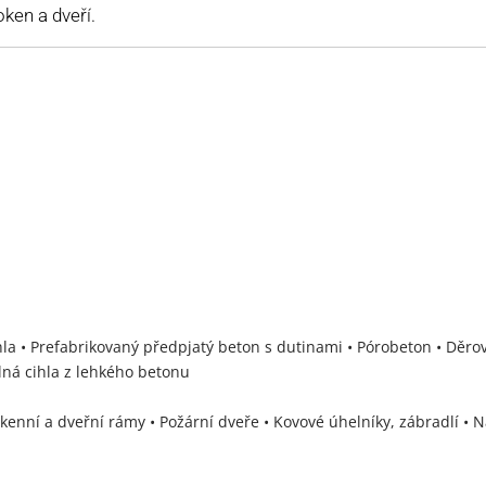
oken a dveří.
ihla • Prefabrikovaný předpjatý beton s dutinami • Pórobeton • Děro
lná cihla z lehkého betonu
enní a dveřní rámy • Požární dveře • Kovové úhelníky, zábradlí • 