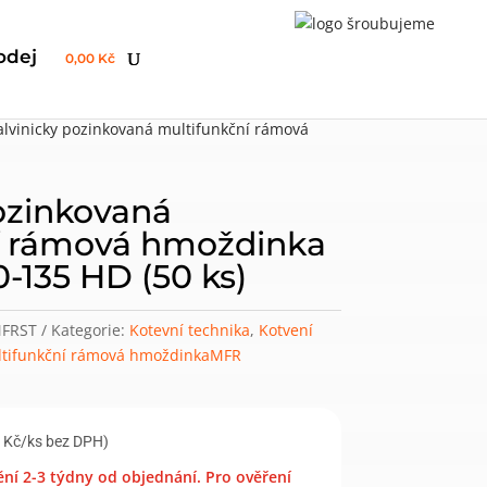
odej
0,00 Kč
alvinicky pozinkovaná multifunkční rámová
ozinkovaná
í rámová hmoždinka
-135 HD (50 ks)
FRST
Kategorie:
Kotevní technika
,
Kotvení
tifunkční rámová hmoždinkaMFR
 Kč/ks bez DPH)
í 2-3 týdny od objednání. Pro ověření