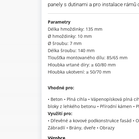
panely s dutinami a pro instalace rámů 
Parametry
Délka hmoždinky: 135 mm
Ø hmoždinky: 10 mm
Ø šroubu: 7 mm
Délka šroubu: 140 mm
Tloušťka montovaného dílu: 85/65 mm
Hloubka vrtané díry: ≥ 60/80 mm
Hloubka ukotvení: ≥ 50/70 mm
Vhodné pro:
• Beton • Plná cihla • Vápenopísková plná c
bloky z lehkého betonu • Přírodní kámen • P
Využití pro:
• Dřevěné a kovové podkonstrukce fasád • Ok
Zábradlí • Brány, dveře • Obrazy
Výrobce