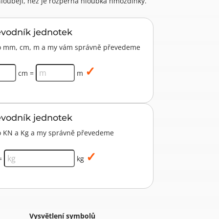
hlouběji, než je rozpěrná hloubka hmoždinky.
evodník jednotek
pro mm, cm, m a my vám správně převedeme
cm =
m
evodník jednotek
ro KN a Kg a my správně převedeme
=
kg
Vysvětlení symbolů