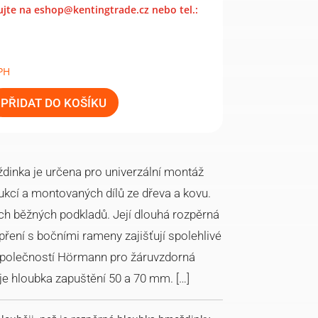
jte na eshop@kentingtrade.cz nebo tel.:
PH
PŘIDAT DO KOŠÍKU
inka je určena pro univerzální montáž
kcí a montovaných dílů ze dřeva a kovu.
h běžných podkladů. Její dlouhá rozpěrná
ření s bočními rameny zajišťují spolehlivé
 společností Hörmann pro žáruvzdorná
je hloubka zapuštění 50 a 70 mm. […]