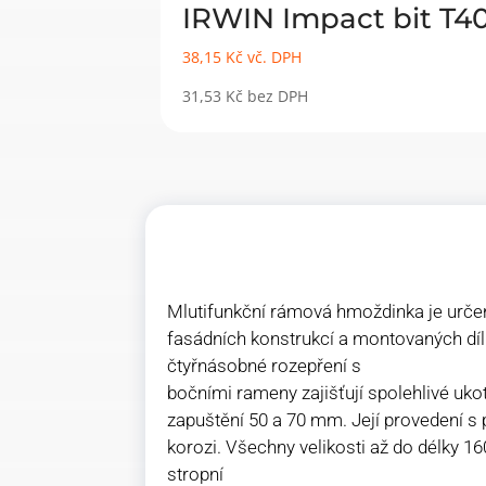
IRWIN Impact bit T4
38,15
Kč
vč. DPH
31,53
Kč
bez DPH
Mlutifunkční rámová hmoždinka je urče
fasádních konstrukcí a montovaných díl
čtyřnásobné rozepření s
bočními rameny zajišťují spolehlivé uk
zapuštění 50 a 70 mm. Její provedení s
korozi. Všechny velikosti až do délky
stropní