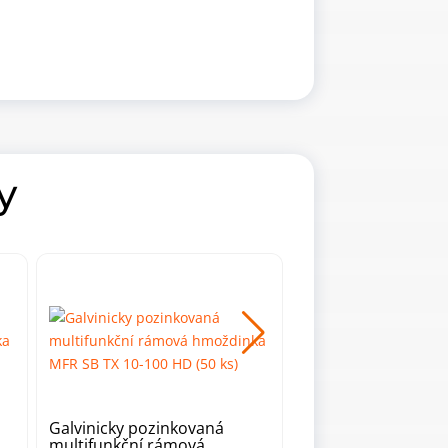
y
Galvinicky pozinkovaná
Galvinicky pozinko
multifunkční rámová
multifunkční rámo