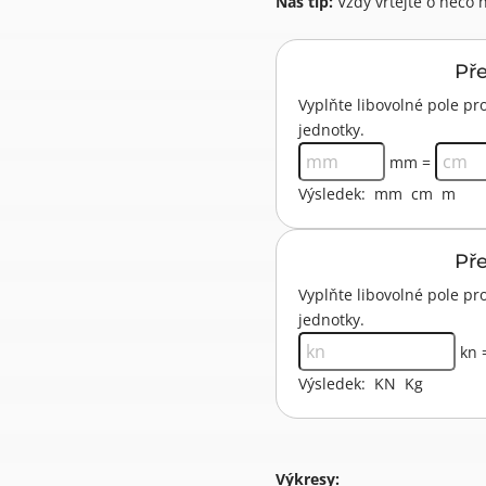
Náš tip:
Vždy vrtejte o něco 
Př
Vyplňte libovolné pole 
jednotky.
mm =
Výsledek:
mm
cm
m
Př
Vyplňte libovolné pole p
jednotky.
kn 
Výsledek:
KN
Kg
Výkresy: