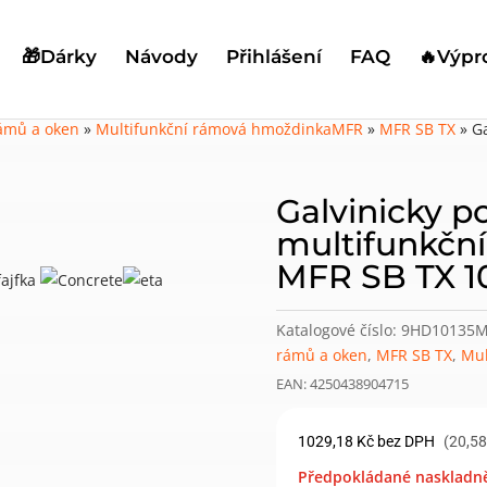
🎁Dárky
Návody
Přihlášení
FAQ
🔥Výpr
rámů a oken
»
Multifunkční rámová hmoždinkaMFR
»
MFR SB TX
»
G
Galvinicky p
multifunkčn
MFR SB TX 10
Katalogové číslo:
9HD10135M
rámů a oken
,
MFR SB TX
,
Mul
EAN: 4250438904715
1029,18
Kč
bez DPH
(20,58
Předpokládané naskladněn