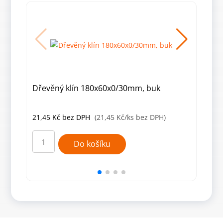
Dřevěný klín 180x60x0/30mm, buk
Dře
21,45
Kč
bez DPH
(21,45 Kč/ks bez DPH)
6,2
Dřevěný
Dřev
klín
klín
Do košíku
180x60x0/30mm,
90x3
buk
buk
množství
množ