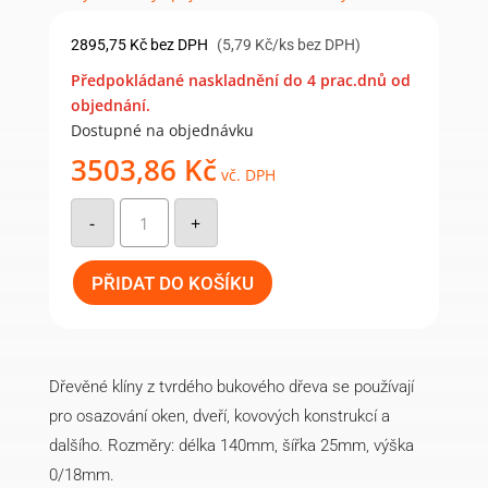
2895,75
Kč
bez DPH
(5,79 Kč/ks bez DPH)
Předpokládané naskladnění do 4 prac.dnů od
objednání.
Dostupné na objednávku
3503,86
Kč
vč. DPH
Dřevěný
klín
-
+
140x25x0/18mm,
buk
(500
ks)
PŘIDAT DO KOŠÍKU
množství
Dřevěné klíny z tvrdého bukového dřeva se používají
pro osazování oken, dveří, kovových konstrukcí a
dalšího. Rozměry: délka 140mm, šířka 25mm, výška
0/18mm.