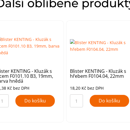
Další oblíbené produkt
lister KENTING - Kluzák s
Blister KENTING - Kluzák s
ilcem F0101.10 B3, 19mm,
hřebem F0104.04, 22mm
arva hnědá
1,38
Kč
bez DPH
18,20
Kč
bez DPH
ister
Blister
ENTING
KENTING
Do košíku
Do košíku
-
uzák
Kluzák
s
lcem
hřebem
101.10
F0104.04,
,
22mm
9mm,
množství