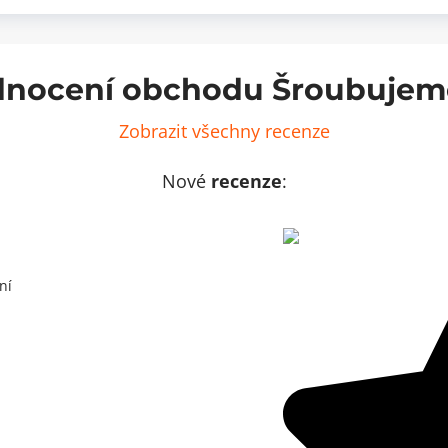
rva
nědá
ožství
nocení obchodu Šroubujem
Zobrazit všechny recenze
Nové
recenze
:
ní