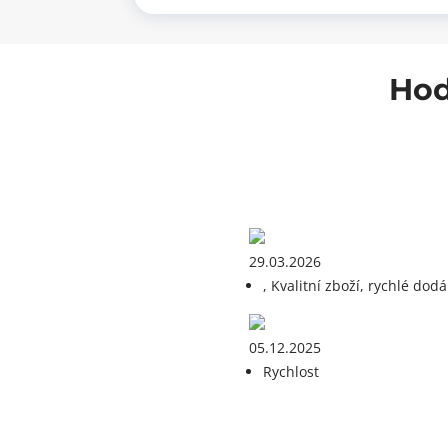
barva
ba
bílá
h
množství
mn
Hod
29.03.2026
, Kvalitní zboží, rychlé dodá
05.12.2025
Rychlost