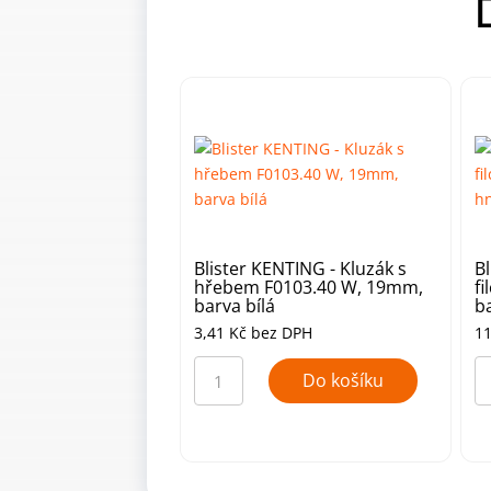
Blister KENTING - Kluzák s
B
hřebem F0103.40 W, 19mm,
f
barva bílá
b
3,41
Kč
bez DPH
1
Blister
Bl
KENTING
K
Do košíku
-
-
Kluzák
Kl
s
s
hřebem
fi
F0103.40
F0
W,
B3
19mm,
1