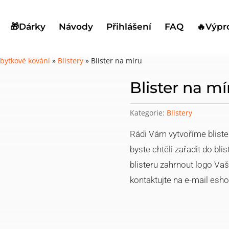
🎁Dárky
Návody
Přihlášení
FAQ
🔥Výpr
bytkové kování
»
Blistery
»
Blister na míru
Blister na mí
Kategorie:
Blistery
Rádi Vám vytvoříme blister
byste chtěli zařadit do bli
blisteru zahrnout logo Vaší
kontaktujte na e-mail esh