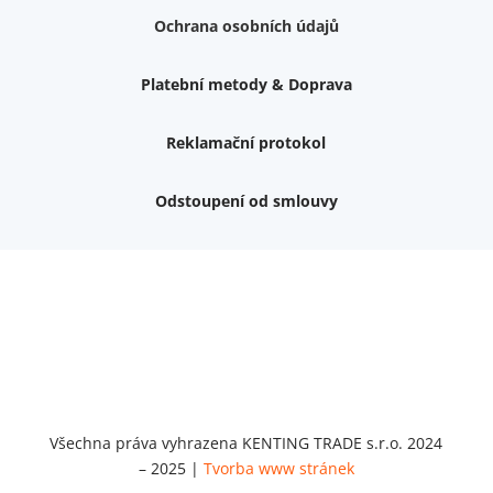
Ochrana osobních údajů
Platební metody & Doprava
Reklamační protokol
Odstoupení od smlouvy
Nemám zájem o dárek
Dvouvrstvé kluzáky na nohy židle, 4 ks
Vruty 4,5x45mm ZH, bílý Zn, 100 ks
Chybí ještě 499 Kč
Vruty 5x60mm ZH, bílý Zn, 100 ks
Chybí ještě 499 Kč
Opravná sada na nábytek s kolíky 8x30 mm
Chybí ještě 999 Kč
Všechna práva vyhrazena KENTING TRADE s.r.o. 2024
– 2025 |
Tvorba www stránek