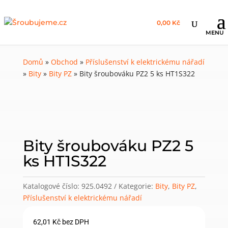
0,00 Kč
Domů
»
Obchod
»
Příslušenství k elektrickému nářadí
»
Bity
»
Bity PZ
»
Bity šroubováku PZ2 5 ks HT1S322
Bity šroubováku PZ2 5
ks HT1S322
Katalogové číslo:
925.0492
Kategorie:
Bity
,
Bity PZ
,
Příslušenství k elektrickému nářadí
62,01
Kč
bez DPH