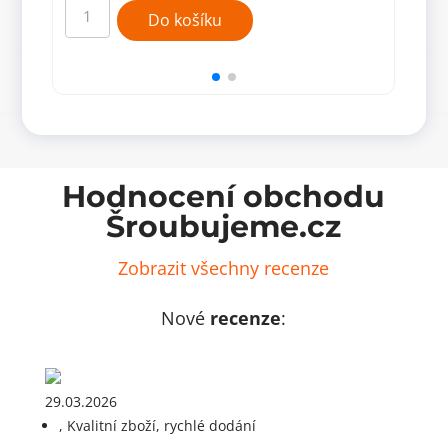
šroubováku
šrou
Do košíku
PZ2
PZ2
10
2
ks
ks
HT1S317
HT1
množství
množ
Hodnocení obchodu
Šroubujeme.cz
Zobrazit všechny recenze
Nové
recenze
:
29.03.2026
, Kvalitní zboží, rychlé dodání