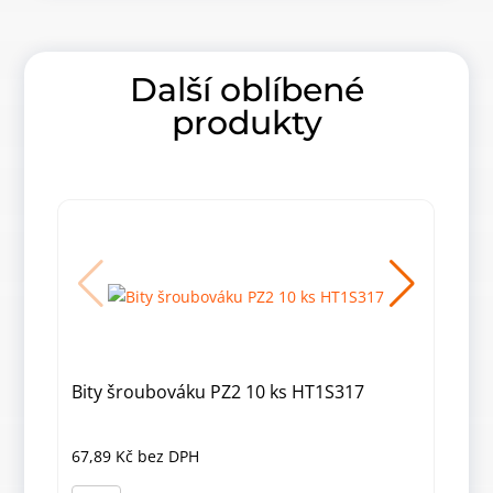
Další oblíbené
produkty
Bity šroubováku PZ2 10 ks HT1S317
Bit
67,89
Kč
bez DPH
41,
Bity
Bity