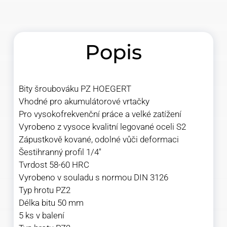
Popis
Bity šroubováku PZ HOEGERT
Vhodné pro akumulátorové vrtačky
Pro vysokofrekvenční práce a velké zatížení
Vyrobeno z vysoce kvalitní legované oceli S2
Zápustkově kované, odolné vůči deformaci
Šestihranný profil 1/4″
Tvrdost 58-60 HRC
Vyrobeno v souladu s normou DIN 3126
Typ hrotu PZ2
Délka bitu 50 mm
5 ks v balení