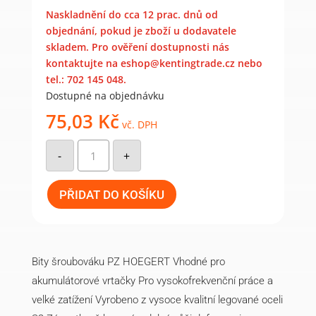
Naskladnění do cca 12 prac. dnů od
objednání, pokud je zboží u dodavatele
skladem. Pro ověření dostupnosti nás
kontaktujte na eshop@kentingtrade.cz nebo
tel.: 702 145 048.
Dostupné na objednávku
75,03
Kč
vč. DPH
Bity
šroubováku
-
+
PZ2
5
ks
HT1S322
PŘIDAT DO KOŠÍKU
množství
Bity šroubováku PZ HOEGERT Vhodné pro
akumulátorové vrtačky Pro vysokofrekvenční práce a
velké zatížení Vyrobeno z vysoce kvalitní legované oceli