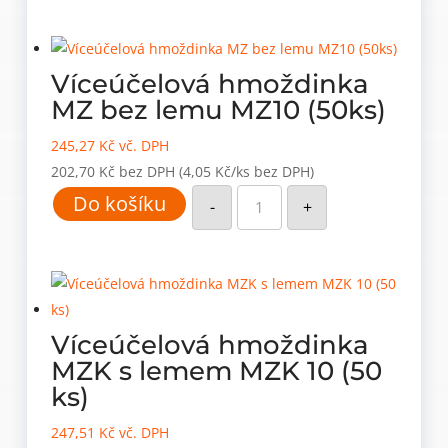
lemu
MZ
8
(100
ks)
Víceúčelová hmoždinka
množství
MZ bez lemu MZ10 (50ks)
245,27
Kč
vč. DPH
202,70
Kč
bez DPH
(4,05 Kč/ks bez DPH)
Víceúčelová
Do košíku
hmoždinka
-
+
MZ
bez
lemu
MZ10
(50ks)
množství
Víceúčelová hmoždinka
MZK s lemem MZK 10 (50
ks)
247,51
Kč
vč. DPH