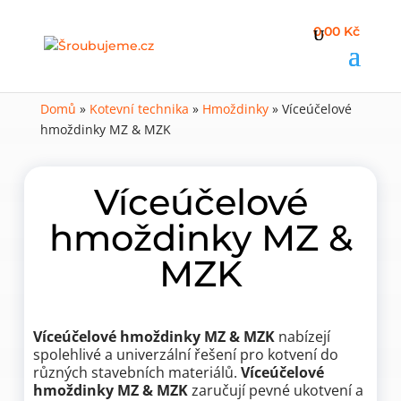
0,00 Kč
Domů
»
Kotevní technika
»
Hmoždinky
»
Víceúčelové
hmoždinky MZ & MZK
Víceúčelové
hmoždinky MZ &
MZK
Víceúčelové hmoždinky MZ & MZK
nabízejí
spolehlivé a univerzální řešení pro kotvení do
různých stavebních materiálů.
Víceúčelové
hmoždinky MZ & MZK
zaručují pevné ukotvení a