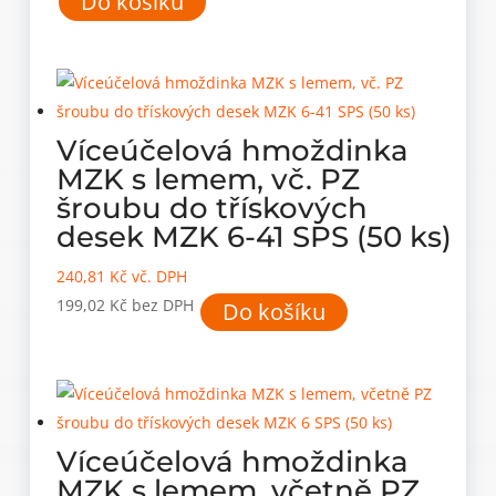
Do košíku
Víceúčelová hmoždinka
MZK s lemem, vč. PZ
šroubu do třískových
desek MZK 6-41 SPS (50 ks)
240,81
Kč
vč. DPH
199,02
Kč
bez DPH
Do košíku
Víceúčelová hmoždinka
MZK s lemem, včetně PZ