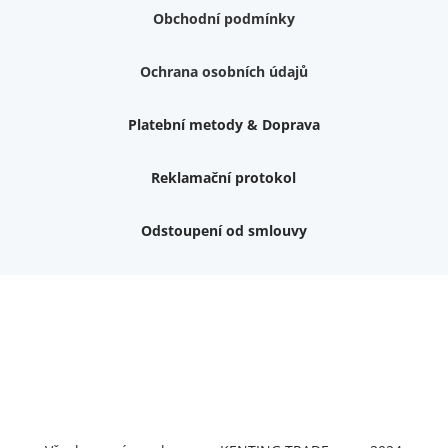
Obchodní podmínky
Ochrana osobních údajů
Platební metody & Doprava
Reklamační protokol
Odstoupení od smlouvy
Váš dárek k nákupu
Podrobné info, jaké
dárky
můžete získat.
Nemám zájem o dárek
Dvouvrstvé kluzáky na nohy židle, 4 ks
Vruty 4,5x45mm ZH, bílý Zn, 100 ks
Chybí ještě 499 Kč
Vruty 5x60mm ZH, bílý Zn, 100 ks
Chybí ještě 499 Kč