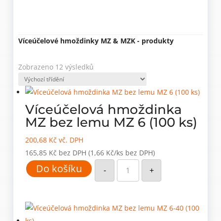
Víceúčelové hmoždinky MZ & MZK - produkty
Zobrazeno 12 výsledků
Víceúčelová hmoždinka
MZ bez lemu MZ 6 (100 ks)
200,68
Kč
vč. DPH
165,85
Kč
bez DPH
(1,66 Kč/ks bez DPH)
Víceúčelová
Do košíku
hmoždinka
-
+
MZ
bez
lemu
MZ
6
(100
ks)