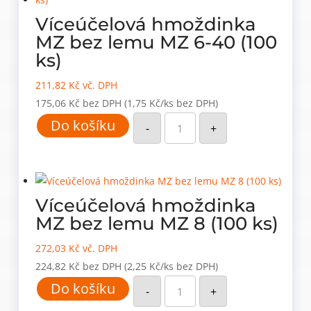
množství
Víceúčelová hmoždinka
MZ bez lemu MZ 6-40 (100
ks)
211,82
Kč
vč. DPH
175,06
Kč
bez DPH
(1,75 Kč/ks bez DPH)
Víceúčelová
Do košíku
hmoždinka
-
+
MZ
bez
lemu
MZ
6-
40
(100
Víceúčelová hmoždinka
ks)
množství
MZ bez lemu MZ 8 (100 ks)
272,03
Kč
vč. DPH
224,82
Kč
bez DPH
(2,25 Kč/ks bez DPH)
Víceúčelová
Do košíku
hmoždinka
-
+
MZ
bez