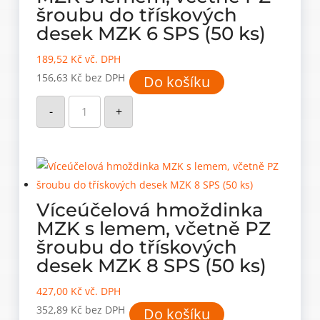
šroubu do třískových
desek MZK 6 SPS (50 ks)
189,52
Kč
vč. DPH
156,63
Kč
bez DPH
Do košíku
Víceúčelová
hmoždinka
-
+
MZK
s
lemem,
včetně
PZ
šroubu
do
třískových
desek
Víceúčelová hmoždinka
MZK
6
MZK s lemem, včetně PZ
SPS
(50
šroubu do třískových
ks)
množství
desek MZK 8 SPS (50 ks)
427,00
Kč
vč. DPH
352,89
Kč
bez DPH
Do košíku