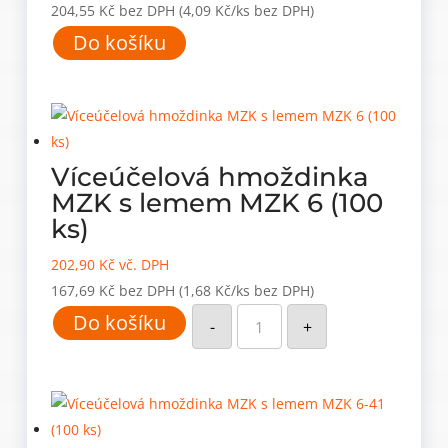
204,55
Kč
bez DPH
(4,09 Kč/ks bez DPH)
Do košíku
Víceúčelová hmoždinka
MZK s lemem MZK 6 (100
ks)
202,90
Kč
vč. DPH
167,69
Kč
bez DPH
(1,68 Kč/ks bez DPH)
Víceúčelová
Do košíku
hmoždinka
-
+
MZK
s
lemem
MZK
6
(100
ks)
množství