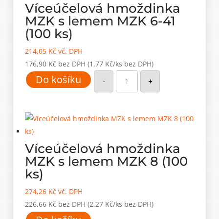
Víceúčelová hmoždinka
MZK s lemem MZK 6-41
(100 ks)
214,05
Kč
vč. DPH
176,90
Kč
bez DPH
(1,77 Kč/ks bez DPH)
Víceúčelová
Do košíku
hmoždinka
-
+
MZK
s
lemem
MZK
6-
41
(100
ks)
množství
Víceúčelová hmoždinka
MZK s lemem MZK 8 (100
ks)
274,26
Kč
vč. DPH
226,66
Kč
bez DPH
(2,27 Kč/ks bez DPH)