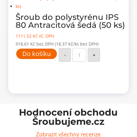
Šroub do polystyrénu IPS
80 Antracitová šedá (50 ks)
1111,52
Kč
vč. DPH
918,61
Kč
bez DPH
(18,37 Kč/ks bez DPH)
Šroub
Do košíku
do
-
+
polystyrénu
IPS
80
Antracitová
šedá
(50
ks)
množství
Hodnocení obchodu
Šroubujeme.cz
Zobrazit všechny recenze