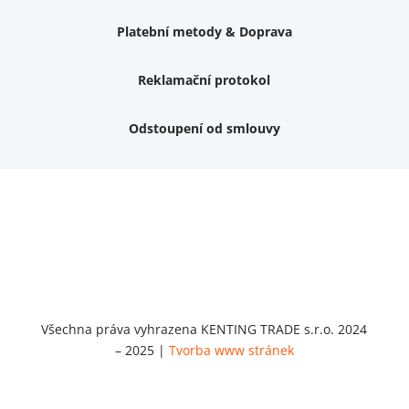
Platební metody & Doprava
Reklamační protokol
Odstoupení od smlouvy
Váš dárek k nákupu
Podrobné info, jaké
dárky
můžete získat.
Nemám zájem o dárek
Dvouvrstvé kluzáky na nohy židle, 4 ks
Vruty 4,5x45mm ZH, bílý Zn, 100 ks
Chybí ještě 499 Kč
Vruty 5x60mm ZH, bílý Zn, 100 ks
Chybí ještě 499 Kč
Opravná sada na nábytek s kolíky 8x30 mm
Všechna práva vyhrazena KENTING TRADE s.r.o. 2024
Chybí ještě 999 Kč
– 2025 |
Tvorba www stránek
Opravná sada na nábytek s kolíky 8x40 mm