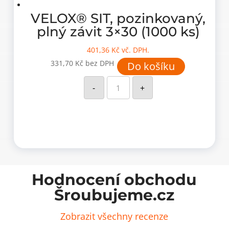
(1000
ks)
množství
VELOX® SIT, pozinkovaný,
plný závit 3×30 (1000 ks)
401,36
Kč
vč. DPH.
331,70
Kč
bez DPH
Do košíku
VELOX®
SIT,
-
+
pozinkovaný,
plný
závit
3x30
(1000
ks)
množství
Hodnocení obchodu
Šroubujeme.cz
Zobrazit všechny recenze