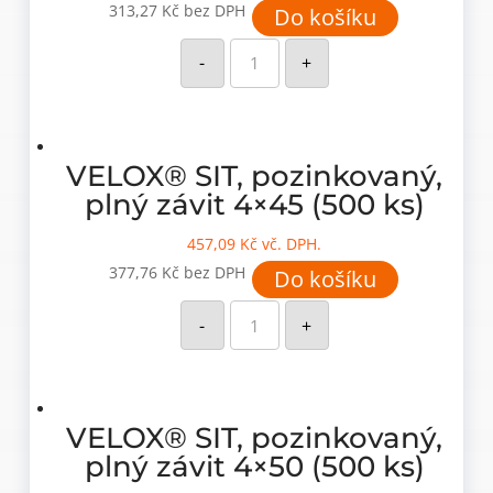
313,27
Kč
bez DPH
Do košíku
VELOX®
SIT,
-
+
pozinkovaný,
plný
závit
4x40
(500
ks)
množství
VELOX® SIT, pozinkovaný,
plný závit 4×45 (500 ks)
457,09
Kč
vč. DPH.
377,76
Kč
bez DPH
Do košíku
VELOX®
SIT,
-
+
pozinkovaný,
plný
závit
4x45
(500
ks)
množství
VELOX® SIT, pozinkovaný,
plný závit 4×50 (500 ks)