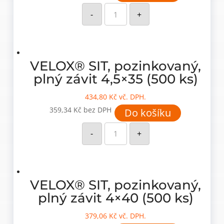
VELOX®
SIT,
-
+
pozinkovaný,
plný
závit
4,5x30
(500
ks)
množství
VELOX® SIT, pozinkovaný,
plný závit 4,5×35 (500 ks)
434,80
Kč
vč. DPH.
359,34
Kč
bez DPH
Do košíku
VELOX®
SIT,
-
+
pozinkovaný,
plný
závit
4,5x35
(500
ks)
množství
VELOX® SIT, pozinkovaný,
plný závit 4×40 (500 ks)
379,06
Kč
vč. DPH.