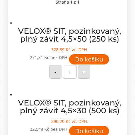
Strana 1 z 1
VELOX® SIT, pozinkovaný,
plný závit 4,5×50 (250 ks)
328,89
Kč
vč. DPH.
271,81
Kč
bez DPH
Do košíku
VELOX®
SIT,
-
+
pozinkovaný,
plný
závit
4,5x50
(250
ks)
množství
VELOX® SIT, pozinkovaný,
plný závit 4,5×30 (500 ks)
390,20
Kč
vč. DPH.
322,48
Kč
bez DPH
Do košíku