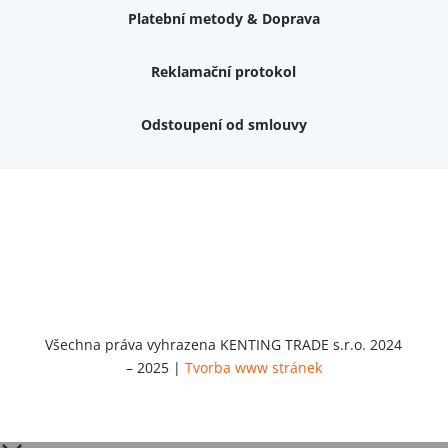
Platební metody & Doprava
Reklamační protokol
Odstoupení od smlouvy
Váš dárek k nákupu
Podrobné info, jaké
dárky
můžete získat.
Nemám zájem o dárek
Dvouvrstvé kluzáky na nohy židle, 4 ks
Vruty 4,5x45mm ZH, bílý Zn, 100 ks
Chybí ještě 499 Kč
Vruty 5x60mm ZH, bílý Zn, 100 ks
Chybí ještě 499 Kč
Opravná sada na nábytek s kolíky 8x30 mm
Všechna práva vyhrazena KENTING TRADE s.r.o. 2024
Chybí ještě 999 Kč
– 2025 |
Tvorba www stránek
Opravná sada na nábytek s kolíky 8x40 mm
Chybí ještě 999 Kč