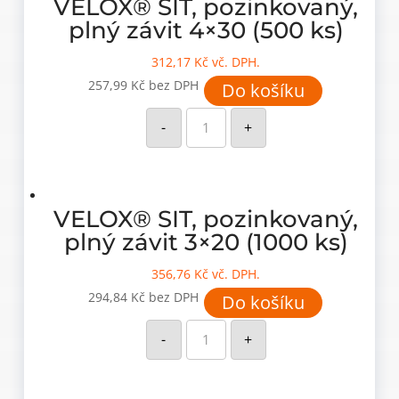
VELOX® SIT, pozinkovaný,
plný závit 4×30 (500 ks)
312,17
Kč
vč. DPH.
257,99
Kč
bez DPH
Do košíku
VELOX®
SIT,
-
+
pozinkovaný,
plný
závit
4x30
(500
ks)
množství
VELOX® SIT, pozinkovaný,
plný závit 3×20 (1000 ks)
356,76
Kč
vč. DPH.
294,84
Kč
bez DPH
Do košíku
VELOX®
SIT,
-
+
pozinkovaný,
plný
závit
3x20