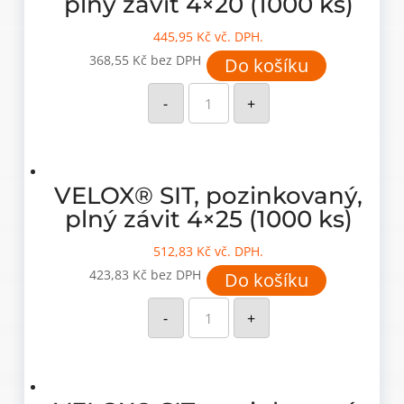
plný závit 4×20 (1000 ks)
445,95
Kč
vč. DPH.
368,55
Kč
bez DPH
Do košíku
VELOX®
SIT,
-
+
pozinkovaný,
plný
závit
4x20
(1000
ks)
množství
VELOX® SIT, pozinkovaný,
plný závit 4×25 (1000 ks)
512,83
Kč
vč. DPH.
423,83
Kč
bez DPH
Do košíku
VELOX®
SIT,
-
+
pozinkovaný,
plný
závit
4x25
(1000
ks)
množství