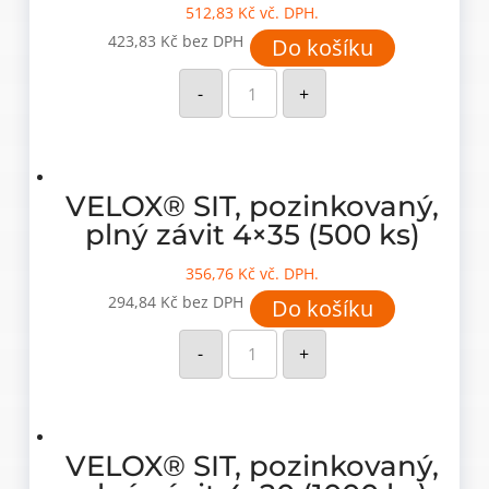
512,83
Kč
vč. DPH.
423,83
Kč
bez DPH
Do košíku
VELOX®
SIT,
-
+
pozinkovaný,
plný
závit
4x50
(500
ks)
množství
VELOX® SIT, pozinkovaný,
plný závit 4×35 (500 ks)
356,76
Kč
vč. DPH.
294,84
Kč
bez DPH
Do košíku
VELOX®
SIT,
-
+
pozinkovaný,
plný
závit
4x35
(500
ks)
množství
VELOX® SIT, pozinkovaný,