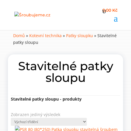
0,00 Kč
Domů
»
Kotevní technika
»
Patky sloupku
»
Stavitelné
patky sloupu
Stavitelné patky
sloupu
Stavitelné patky sloupu - produkty
Zobrazen jediný výsledek