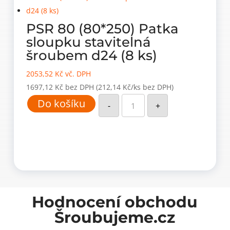
PSR 80 (80*250) Patka
sloupku stavitelná
šroubem d24 (8 ks)
2053,52
Kč
vč. DPH
1697,12
Kč
bez DPH
(212,14 Kč/ks bez DPH)
PSR
Do košíku
80
-
+
(80*250)
Patka
sloupku
stavitelná
šroubem
d24
(8
ks)
množství
Hodnocení obchodu
Šroubujeme.cz