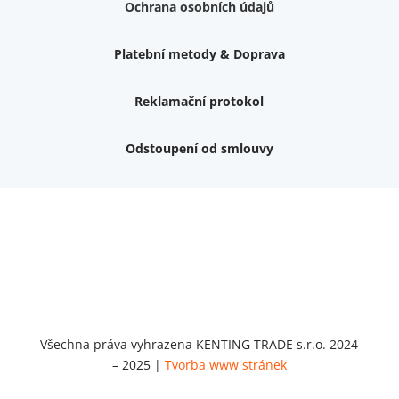
Ochrana osobních údajů
Platební metody & Doprava
Reklamační protokol
Odstoupení od smlouvy
Váš dárek k nákupu
Podrobné info, jaké
dárky
můžete získat.
Nemám zájem o dárek
Dvouvrstvé kluzáky na nohy židle, 4 ks
Vruty 4,5x45mm ZH, bílý Zn, 100 ks
Chybí ještě 499 Kč
Vruty 5x60mm ZH, bílý Zn, 100 ks
Chybí ještě 499 Kč
Opravná sada na nábytek s kolíky 8x30 mm
Všechna práva vyhrazena KENTING TRADE s.r.o. 2024
Chybí ještě 999 Kč
– 2025 |
Tvorba www stránek