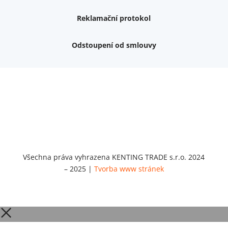
Reklamační protokol
Odstoupení od smlouvy
Váš dárek k nákupu
Podrobné info, jaké
dárky
můžete získat.
Nemám zájem o dárek
Dvouvrstvé kluzáky na nohy židle, 4 ks
Vruty 4,5x45mm ZH, bílý Zn, 100 ks
Chybí ještě 499 Kč
Vruty 5x60mm ZH, bílý Zn, 100 ks
Chybí ještě 499 Kč
Opravná sada na nábytek s kolíky 8x30 mm
Všechna práva vyhrazena KENTING TRADE s.r.o. 2024
Chybí ještě 999 Kč
– 2025 |
Tvorba www stránek
Opravná sada na nábytek s kolíky 8x40 mm
Chybí ještě 999 Kč