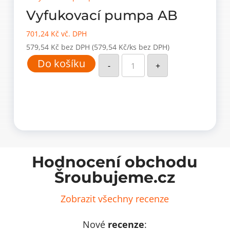
Vyfukovací pumpa AB
701,24
Kč
vč. DPH
579,54
Kč
bez DPH
(579,54 Kč/ks bez DPH)
Vyfukovací
Do košíku
pumpa
-
+
AB
množství
Hodnocení obchodu
Šroubujeme.cz
Zobrazit všechny recenze
Nové
recenze
: