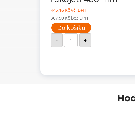
445,16
Kč
vč. DPH
367,90
Kč
bez DPH
Do košíku
Kladivo
s
-
+
dřevěnou
rukojetí
400
mm
množství
Hod