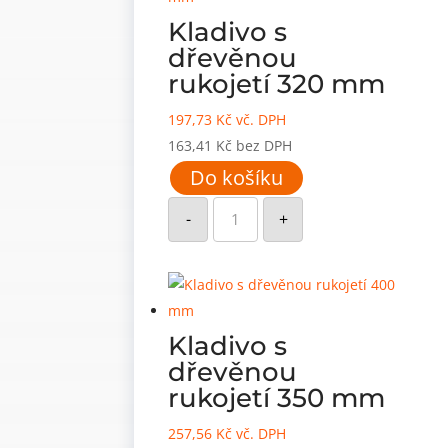
Kladivo s
dřevěnou
rukojetí 320 mm
197,73
Kč
vč. DPH
163,41
Kč
bez DPH
Do košíku
Kladivo
s
-
+
dřevěnou
rukojetí
320
mm
množství
Kladivo s
dřevěnou
rukojetí 350 mm
257,56
Kč
vč. DPH