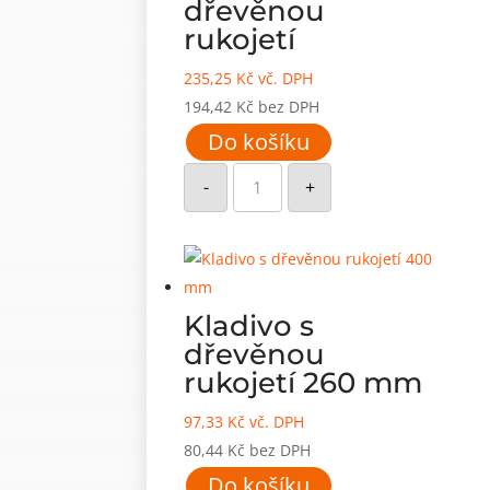
dřevěnou
rukojetí
235,25
Kč
vč. DPH
194,42
Kč
bez DPH
Do košíku
Černé
gumové
-
+
kladivo
s
dřevěnou
rukojetí
množství
Kladivo s
dřevěnou
rukojetí 260 mm
97,33
Kč
vč. DPH
80,44
Kč
bez DPH
Do košíku