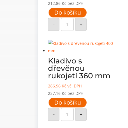
212,86
Kč
bez DPH
Do košíku
Kladivo
s
-
+
dřevěnou
rukojetí
350
mm
množství
Kladivo s
dřevěnou
rukojetí 360 mm
286,96
Kč
vč. DPH
237,16
Kč
bez DPH
Do košíku
Kladivo
s
-
+
dřevěnou
rukojetí
360