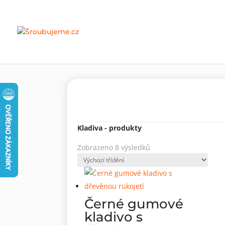
Domů
»
Nářadí
»
Ruční nářadí
»
Kladiva
Kladiva - produkty
Zobrazeno 8 výsledků
Černé gumové
kladivo s