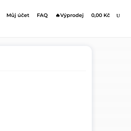
Můj účet
FAQ
🔥Výprodej
0,00 Kč