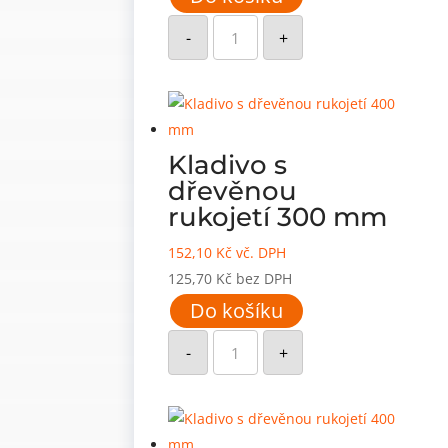
Kladivo
s
-
+
dřevěnou
rukojetí
260
mm
množství
Kladivo s
dřevěnou
rukojetí 300 mm
152,10
Kč
vč. DPH
125,70
Kč
bez DPH
Do košíku
Kladivo
s
-
+
dřevěnou
rukojetí
300
mm
množství