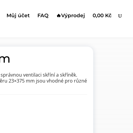
Můj účet
FAQ
🔥Výprodej
0,00 Kč
ací mřížky 23x375mm
mm
právnou ventilaci skříní a skříněk.
změru 23×375 mm jsou vhodné pro různé