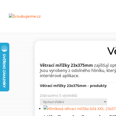
Domů
»
Nábytkové komponenty
»
Nábytkové k
V
Větrací mřížky 23x375mm
zajišťují o
Jsou vyrobeny z odolného hliníku, kt
interiérové aplikace.
Větrací mřížky 23x375mm - produkty
Zobrazeno 5 výsledků