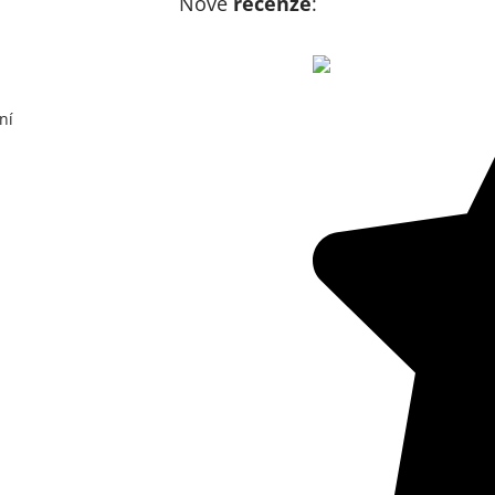
Nové
recenze
:
ní