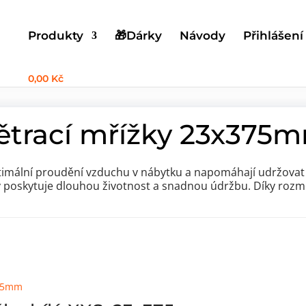
Produkty
🎁Dárky
Návody
Přihlášení
0,00 Kč
ování
»
Větrací mřížky
»
Hliníkové obdélníkové větrací mřížky
»
Větr
ětrací mřížky 23x375
ptimální proudění vzduchu v nábytku a napomáhají udržovat s
erý poskytuje dlouhou životnost a snadnou údržbu. Díky ro