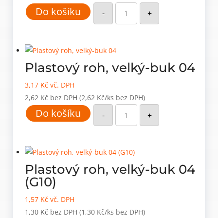
Plastový
Do košíku
roh,
-
+
velký-
bříza
34
(G12)
množství
Plastový roh, velký-buk 04
3,17
Kč
vč. DPH
2,62
Kč
bez DPH
(2,62 Kč/ks bez DPH)
Plastový
Do košíku
roh,
-
+
velký-
buk
04
množství
Plastový roh, velký-buk 04
(G10)
1,57
Kč
vč. DPH
1,30
Kč
bez DPH
(1,30 Kč/ks bez DPH)