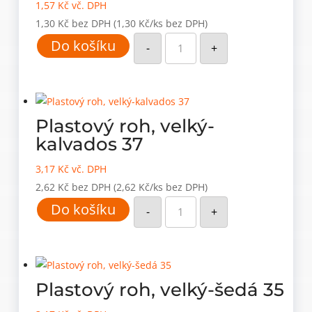
1,57
Kč
vč. DPH
1,30
Kč
bez DPH
(1,30 Kč/ks bez DPH)
Plastový
Do košíku
roh,
-
+
velký-
hnědý
07
(G13)
množství
Plastový roh, velký-
kalvados 37
3,17
Kč
vč. DPH
2,62
Kč
bez DPH
(2,62 Kč/ks bez DPH)
Plastový
Do košíku
roh,
-
+
velký-
kalvados
37
množství
Plastový roh, velký-šedá 35