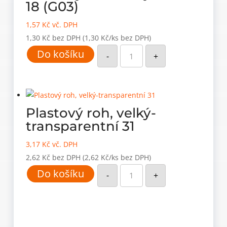
18 (G03)
1,57
Kč
vč. DPH
1,30
Kč
bez DPH
(1,30 Kč/ks bez DPH)
Plastový
Do košíku
roh,
-
+
velký-
sv.šedá
18
(G03)
množství
Plastový roh, velký-
transparentní 31
3,17
Kč
vč. DPH
2,62
Kč
bez DPH
(2,62 Kč/ks bez DPH)
Plastový
Do košíku
roh,
-
+
velký-
transparentní
31
množství