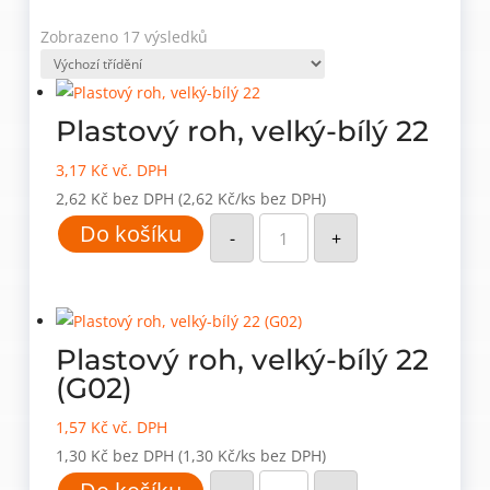
Zobrazeno 17 výsledků
Plastový roh, velký-bílý 22
3,17
Kč
vč. DPH
2,62
Kč
bez DPH
(2,62 Kč/ks bez DPH)
Plastový
Do košíku
roh,
-
+
velký-
bílý
22
množství
Plastový roh, velký-bílý 22
(G02)
1,57
Kč
vč. DPH
1,30
Kč
bez DPH
(1,30 Kč/ks bez DPH)
Plastový