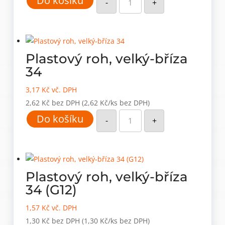
Do košíku
roh,
-
+
velký-
bílý
22
(G02)
množství
Plastový roh, velký-bříza
34
3,17
Kč
vč. DPH
2,62
Kč
bez DPH
(2,62 Kč/ks bez DPH)
Plastový
Do košíku
roh,
-
+
velký-
bříza
34
množství
Plastový roh, velký-bříza
34 (G12)
1,57
Kč
vč. DPH
1,30
Kč
bez DPH
(1,30 Kč/ks bez DPH)