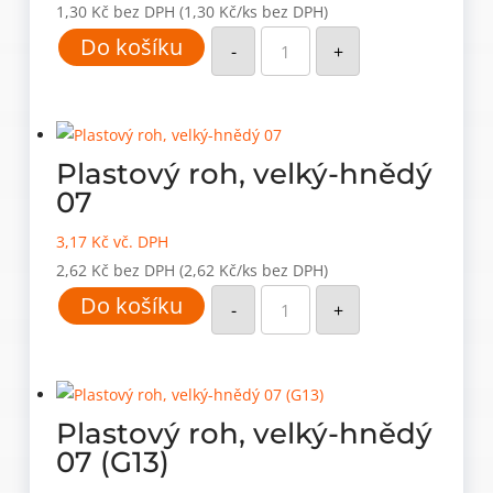
1,30
Kč
bez DPH
(1,30 Kč/ks bez DPH)
Plastový
Do košíku
roh,
-
+
velký-
černý
21
(G01)
množství
Plastový roh, velký-hnědý
07
3,17
Kč
vč. DPH
2,62
Kč
bez DPH
(2,62 Kč/ks bez DPH)
Plastový
Do košíku
roh,
-
+
velký-
hnědý
07
množství
Plastový roh, velký-hnědý
07 (G13)