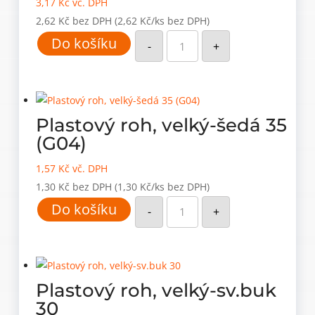
3,17
Kč
vč. DPH
2,62
Kč
bez DPH
(2,62 Kč/ks bez DPH)
Plastový
Do košíku
roh,
-
+
velký-
šedá
35
množství
Plastový roh, velký-šedá 35
(G04)
1,57
Kč
vč. DPH
1,30
Kč
bez DPH
(1,30 Kč/ks bez DPH)
Plastový
Do košíku
roh,
-
+
velký-
šedá
35
(G04)
množství
Plastový roh, velký-sv.buk
30