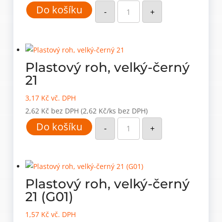
Plastový
Do košíku
roh,
-
+
velký-
buk
04
(G10)
množství
Plastový roh, velký-černý
21
3,17
Kč
vč. DPH
2,62
Kč
bez DPH
(2,62 Kč/ks bez DPH)
Plastový
Do košíku
roh,
-
+
velký-
černý
21
množství
Plastový roh, velký-černý
21 (G01)
1,57
Kč
vč. DPH