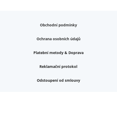
Obchodní podmínky
Ochrana osobních údajů
Platební metody & Doprava
Reklamační protokol
Odstoupení od smlouvy
Váš dárek k nákupu
Podrobné info, jaké
dárky
můžete získat.
Nemám zájem o dárek
Dvouvrstvé kluzáky na nohy židle, 4 ks
Vruty 4,5x45mm ZH, bílý Zn, 100 ks
Chybí ještě 499 Kč