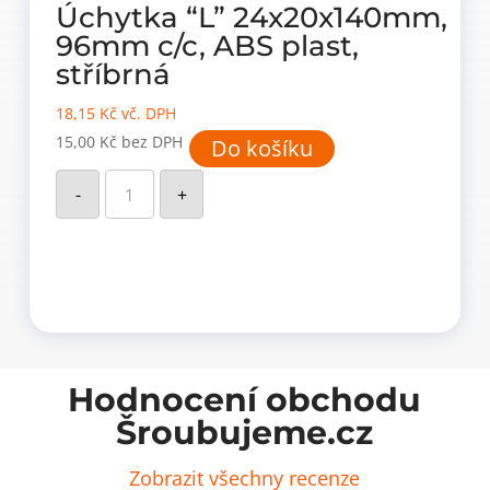
Úchytka “L” 24x20x140mm,
96mm c/c, ABS plast,
stříbrná
18,15
Kč
vč. DPH
15,00
Kč
bez DPH
Do košíku
Úchytka
"L"
-
+
24x20x140mm,
96mm
c/c,
ABS
plast,
stříbrná
množství
Hodnocení obchodu
Šroubujeme.cz
Zobrazit všechny recenze