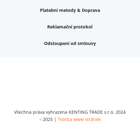
Platební metody & Doprava
Reklamační protokol
Odstoupení od smlouvy
Váš dárek k nákupu
Podrobné info, jaké
dárky
můžete získat.
Nemám zájem o dárek
Dvouvrstvé kluzáky na nohy židle, 4 ks
Vruty 4,5x45mm ZH, bílý Zn, 100 ks
Chybí ještě 499 Kč
Vruty 5x60mm ZH, bílý Zn, 100 ks
Chybí ještě 499 Kč
Opravná sada na nábytek s kolíky 8x30 mm
Všechna práva vyhrazena KENTING TRADE s.r.o. 2024
Chybí ještě 999 Kč
– 2025 |
Tvorba www stránek
Opravná sada na nábytek s kolíky 8x40 mm