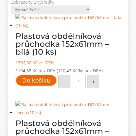
Zobrazeny 2 výsledky
Plastová obdélníková
průchodka 152x61mm –
bílá (10 ks)
1336,66
Kč
vč. DPH
1104,68
Kč
bez DPH
(110,47 Kč/ks bez DPH)
Plastová
Do košíku
obdélníková
-
+
průchodka
152x61mm
–
bílá
(10
ks)
množství
Plastová obdélníková
průchodka 152x61mm –