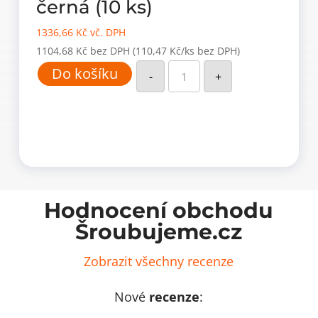
černá (10 ks)
1336,66
Kč
vč. DPH
1104,68
Kč
bez DPH
(110,47 Kč/ks bez DPH)
Plastová
Do košíku
obdélníková
-
+
průchodka
152x61mm
–
černá
(10
ks)
množství
Hodnocení obchodu
Šroubujeme.cz
Zobrazit všechny recenze
Nové
recenze
: