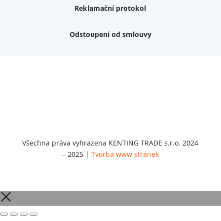
Reklamační protokol
Odstoupení od smlouvy
Váš dárek k nákupu
Podrobné info, jaké
dárky
můžete získat.
Nemám zájem o dárek
Dvouvrstvé kluzáky na nohy židle, 4 ks
Vruty 4,5x45mm ZH, bílý Zn, 100 ks
Chybí ještě 499 Kč
Vruty 5x60mm ZH, bílý Zn, 100 ks
Chybí ještě 499 Kč
Opravná sada na nábytek s kolíky 8x30 mm
Všechna práva vyhrazena KENTING TRADE s.r.o. 2024
Chybí ještě 999 Kč
– 2025 |
Tvorba www stránek
Opravná sada na nábytek s kolíky 8x40 mm
Chybí ještě 999 Kč
Set 5 ks bitů SIT 20 (1/4"x25)