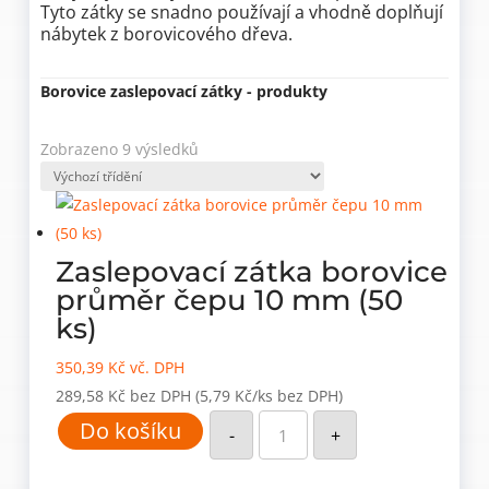
Tyto zátky se snadno používají a vhodně doplňují
nábytek z borovicového dřeva.
Borovice zaslepovací zátky - produkty
Zobrazeno 9 výsledků
Zaslepovací zátka borovice
průměr čepu 10 mm (50
ks)
350,39
Kč
vč. DPH
289,58
Kč
bez DPH
(5,79 Kč/ks bez DPH)
Zaslepovací
Do košíku
zátka
-
+
borovice
průměr
čepu