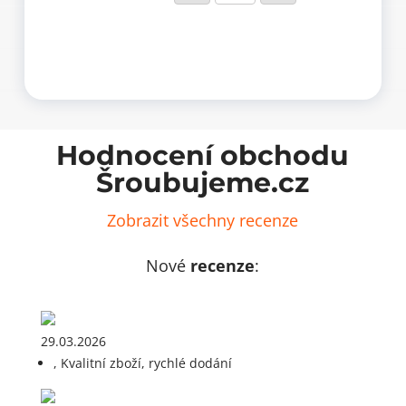
průměr
čepu
8
mm
(50
ks)
množství
Hodnocení obchodu
Šroubujeme.cz
Zobrazit všechny recenze
Nové
recenze
:
29.03.2026
, Kvalitní zboží, rychlé dodání