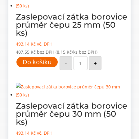
ks)
množství
Zaslepovací zátka borovice
průměr čepu 25 mm (50
ks)
493,14
Kč
vč. DPH
407,55
Kč
bez DPH
(8,15 Kč/ks bez DPH)
Zaslepovací
Do košíku
zátka
-
+
borovice
průměr
čepu
25
mm
(50
ks)
množství
Zaslepovací zátka borovice
průměr čepu 30 mm (50
ks)
493,14
Kč
vč. DPH