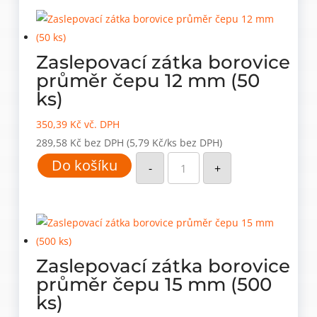
10
mm
(50
ks)
množství
Zaslepovací zátka borovice
průměr čepu 12 mm (50
ks)
350,39
Kč
vč. DPH
289,58
Kč
bez DPH
(5,79 Kč/ks bez DPH)
Zaslepovací
Do košíku
zátka
-
+
borovice
průměr
čepu
12
mm
(50
ks)
množství
Zaslepovací zátka borovice
průměr čepu 15 mm (500
ks)