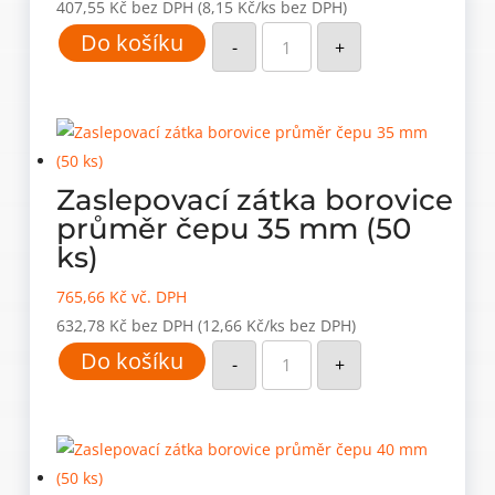
407,55
Kč
bez DPH
(8,15 Kč/ks bez DPH)
Zaslepovací
Do košíku
zátka
-
+
borovice
průměr
čepu
30
mm
(50
ks)
množství
Zaslepovací zátka borovice
průměr čepu 35 mm (50
ks)
765,66
Kč
vč. DPH
632,78
Kč
bez DPH
(12,66 Kč/ks bez DPH)
Zaslepovací
Do košíku
zátka
-
+
borovice
průměr
čepu
35
mm
(50
ks)
množství