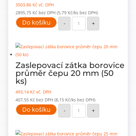
3503,86
Kč
vč. DPH
2895,75
Kč
bez DPH
(5,79 Kč/ks bez DPH)
Zaslepovací
Do košíku
zátka
-
+
borovice
průměr
čepu
15
mm
(500
ks)
množství
Zaslepovací zátka borovice
průměr čepu 20 mm (50
ks)
493,14
Kč
vč. DPH
407,55
Kč
bez DPH
(8,15 Kč/ks bez DPH)
Zaslepovací
Do košíku
zátka
-
+
borovice
průměr
čepu
20
mm
(50