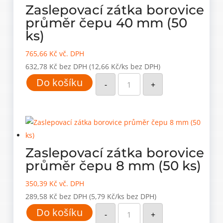
Zaslepovací zátka borovice
průměr čepu 40 mm (50
ks)
765,66
Kč
vč. DPH
632,78
Kč
bez DPH
(12,66 Kč/ks bez DPH)
Zaslepovací
Do košíku
zátka
-
+
borovice
průměr
čepu
40
mm
(50
ks)
množství
Zaslepovací zátka borovice
průměr čepu 8 mm (50 ks)
350,39
Kč
vč. DPH
289,58
Kč
bez DPH
(5,79 Kč/ks bez DPH)
Zaslepovací
Do košíku
zátka
-
+
borovice