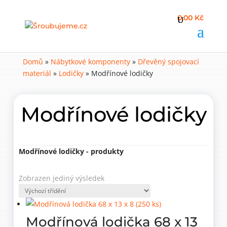
0,00 Kč
Domů
»
Nábytkové komponenty
»
Dřevěný spojovací
materiál
»
Lodičky
»
Modřínové lodičky
Modřínové lodičky
Modřínové lodičky - produkty
Zobrazen jediný výsledek
Modřínová lodička 68 x 13