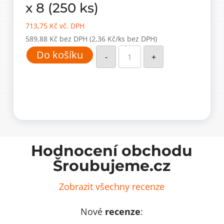
x 8 (250 ks)
713,75
Kč
vč. DPH
589,88
Kč
bez DPH
(2,36 Kč/ks bez DPH)
Modřínová
Do košíku
lodička
-
+
68
x
13
x
8
(250
ks)
množství
Hodnocení obchodu
Šroubujeme.cz
Zobrazit všechny recenze
Nové
recenze
: