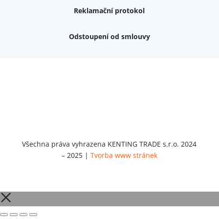
Reklamační protokol
Odstoupení od smlouvy
Váš dárek k nákupu
Podrobné info, jaké
dárky
můžete získat.
Nemám zájem o dárek
Dvouvrstvé kluzáky na nohy židle, 4 ks
Vruty 4,5x45mm ZH, bílý Zn, 100 ks
Chybí ještě 499 Kč
Vruty 5x60mm ZH, bílý Zn, 100 ks
Chybí ještě 499 Kč
Opravná sada na nábytek s kolíky 8x30 mm
Všechna práva vyhrazena KENTING TRADE s.r.o. 2024
Chybí ještě 999 Kč
– 2025 |
Tvorba www stránek
Opravná sada na nábytek s kolíky 8x40 mm
Chybí ještě 999 Kč